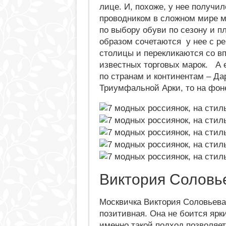
лице. И, похоже, у нее получи
проводником в сложном мире м
по выбору обуви по сезону и п
образом сочетаются у нее с р
столицы и перекликаются со в
известных торговых марок. А 
по странам и континентам – Да
Триумфальной Арки, то на фо
Виктория Соловь
Москвичка Виктория Соловьева 
позитивная. Она не боится ярк
именно такой подход позволяет