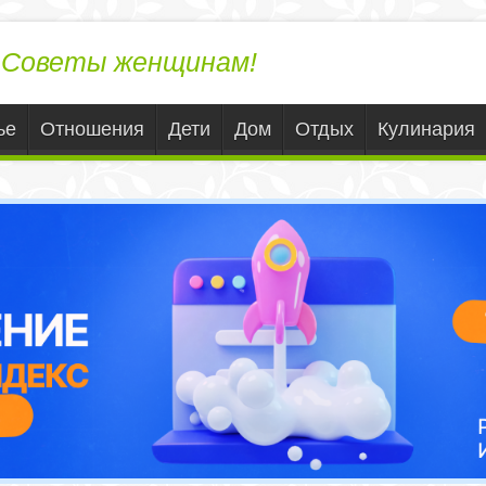
ЛедиВека.ру
Советы женщинам!
ье
Отношения
Дети
Дом
Отдых
Кулинария