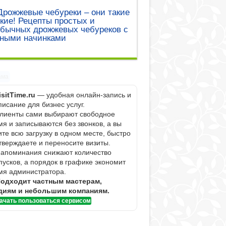
Дрожжевые чебуреки – они такие
кие! Рецепты простых и
обычных дрожжевых чебуреков с
зными начинками
ама
isitTime.ru
— удобная онлайн-запись и
писание для бизнес услуг.
Клиенты сами выбирают свободное
мя и записываются без звонков, а вы
ите всю загрузку в одном месте, быстро
тверждаете и переносите визиты.
Напоминания снижают количество
пусков, а порядок в графике экономит
мя администратора.
одходит частным мастерам,
диям и небольшим компаниям.
ачать пользоваться сервисом