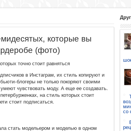
Друг
емидесятых, которые вы
ардеробе (фото)
шок
которых точно стоит равняться
одписчиков в Инстаграм, их стиль копируют и
бьюти-блогеры не только покоряют своими
умеют чувствовать моду. А еще ее создавать.
 петербурженках, на стиль которых стоит
воз
сети стоит подписаться.
мин
со 
рец
ала стать модельером и моделью в одном