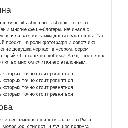
ина
, блог «Fashion not fashion» – все это
Как и многие фешн-блогеры, начинала с
м поняла, что их рамки достаточно тесны. Так
й проект – в роли фотографа и советчика
ение девушка черпает в «сером, сером
 который «бесконечно любим». А еще постоянно
илю, во многом считая его эталонным.
ова
р и непременно шпильки – все это Рита
– модельер, стилист и лучшая подруга