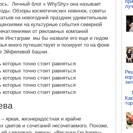
при
лось. Личный блог « WhyShy» она называет
луч
оды. Обзоры косметических новинок, советы
латьев на новогодний праздник удивительным
ецензиями на культурные события северной
печатлениями от рекламных компаний
ее Инстаграм мы бы назвали его еще и гидом
рья много путешествует и позирует то на фоне
не Эйфелевой башни.
Рец
кор
эк
Как
тор
ева
– яркая, жизнерадостная и крайне
их цветов и сочетаний несочетаемого. Похоже,
 ей следовать девизу «Because I’m happy».