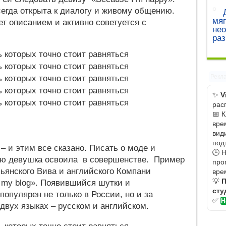
егда открыта к диалогу и живому общению.
мяг
т описанием и активно советуется с
не
ра
Рекл
✨
V
рас
📅 
вре
вид
под
 и этим все сказано. Писать о моде и
🕒 
рую девушка освоила в совершенстве. Пример
про
льянского Вива и английского Компани
вре
💡
П
 my blog». Появившийся шутки и
сту
популярен не только в России, но и за
✅
Н
 двух языках – русском и английском.