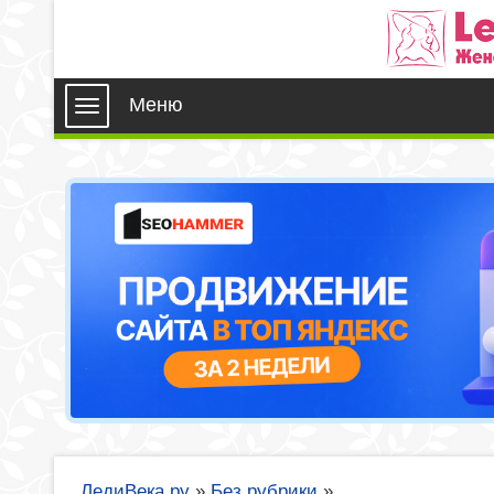
Меню
ЛедиВека.ру
»
Без рубрики
»