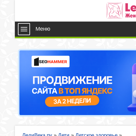
Меню
ЛедиВека.ру
»
Дети
»
Детское здоровье
»