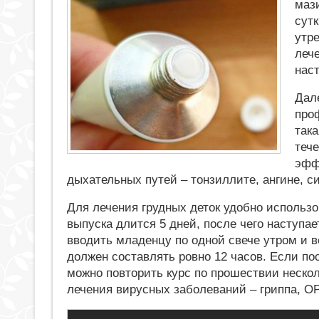
маз
сут
утр
лече
нас
Дал
про
така
тече
эфф
дыхательных путей – тонзиллите, ангине, с
Для лечения грудных деток удобно использо
выпуска длится 5 дней, после чего наступа
вводить младенцу по одной свече утром и 
должен составлять ровно 12 часов. Если по
можно повторить курс по прошествии неско
лечения вирусных заболеваний – гриппа, О