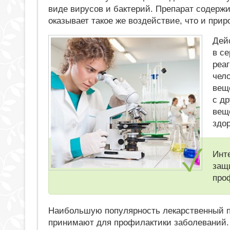
виде вирусов и бактерий. Препарат содерж
оказывает такое же воздействие, что и прир
Дей
в се
реа
чело
вещ
с д
вещ
здор
Инт
защ
про
Наибольшую популярность лекарственный п
принимают для профилактики заболеваний.