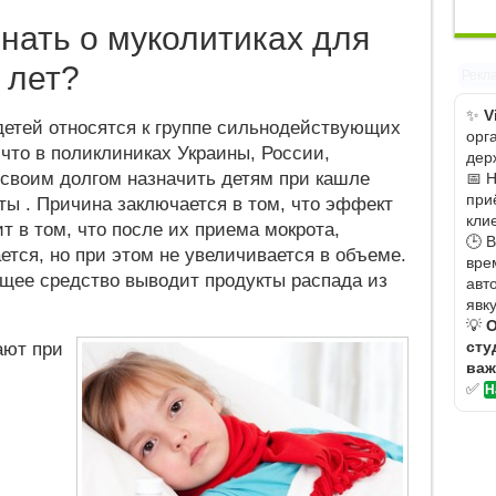
нать о муколитиках для
 лет?
Рекл
✨
V
етей относятся к группе сильнодействующих
орг
 что в поликлиниках Украины, России,
дер
 своим долгом назначить детям при кашле
📅 
при
ы . Причина заключается в том, что эффект
кли
т в том, что после их приема мокрота,
🕒 
ется, но при этом не увеличивается в объеме.
вре
ющее средство выводит продукты распада из
авт
явку
💡
О
сту
ают при
важ
✅
Н