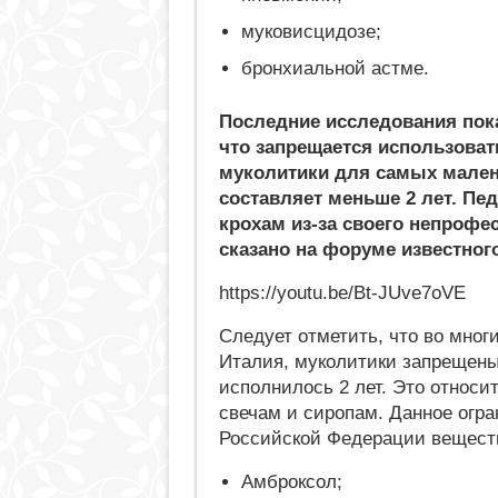
муковисцидозе;
бронхиальной астме.
Последние исследования пок
что запрещается использоват
муколитики для самых мален
составляет меньше 2 лет. Пе
крохам из-за своего непрофе
сказано на форуме известног
https://youtu.be/Bt-JUve7oVE
Следует отметить, что во многи
Италия, муколитики запрещены
исполнилось 2 лет. Это относи
свечам и сиропам. Данное огра
Российской Федерации вещест
Амброксол;