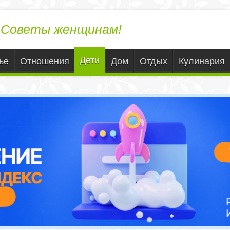
ЛедиВека.ру
Советы женщинам!
Дети
ье
Отношения
Дом
Отдых
Кулинария