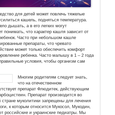
Реклама
едство для детей может повлечь тяжелые
силиться кашель, подняться температура.
ело дышать, а в его легких могут
 понимать, что характер кашля зависит от
 ребенок. Часто при небольшом кашле
рованные препараты, что чревато
ствие может только обеспечить комфорт
ровление ребенка. Часто малышу в 1 – 2 года
 правильные условия, чтобы организм сам
Многим родителям следует знать,
что на отечественном
утствует препарат Флюдитек, действующим
арбоцистеин. Препарат производится во
ой стране муколитики запрещены для лечения
ги, к которым относится Мукосол, Мукодин,
ют российские и украинские педиатры. Мы