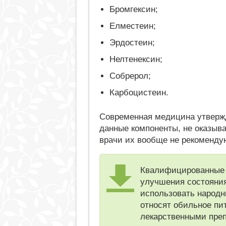
Бромгексин;
Елместеин;
Эрдостеин;
Нелтенексин;
Собрерол;
Карбоцистеин.
Современная медицина утвержд
данные компоненты, не оказыв
врачи их вообще не рекоменду
Квалифицированные 
улучшения состояния
использовать народн
относят обильное пи
лекарственными преп