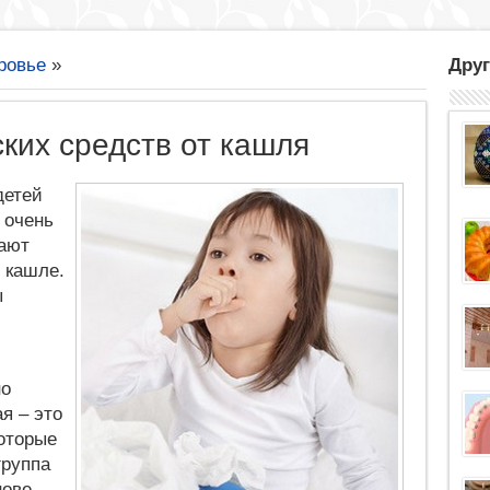
ровье
»
Друг
ских средств от кашля
детей
 очень
ают
 кашле.
ы
но
я – это
оторые
группа
нове