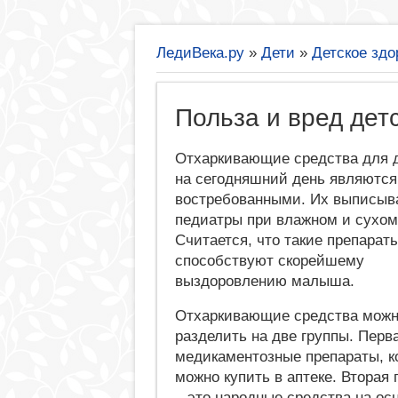
ЛедиВека.ру
»
Дети
»
Детское здо
Польза и вред дет
Отхаркивающие средства для 
на сегодняшний день являются
востребованными. Их выписыв
педиатры при влажном и сухом
Считается, что такие препарат
способствуют скорейшему
выздоровлению малыша.
Отхаркивающие средства мож
разделить на две группы. Перва
медикаментозные препараты, к
можно купить в аптеке. Вторая 
– это народные средства на ос