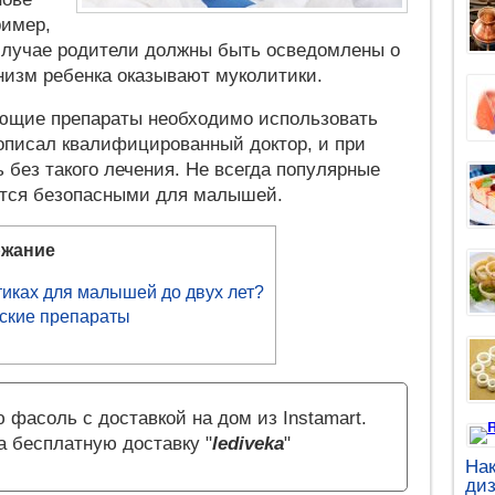
ример,
случае родители должны быть осведомлены о
анизм ребенка оказывают муколитики.
ающие препараты необходимо использовать
рописал квалифицированный доктор, и при
 без такого лечения. Не всегда популярные
ются безопасными для малышей.
жание
тиках для малышей до двух лет?
ские препараты
 фасоль с доставкой на дом из Instamart.
а бесплатную доставку "
lediveka
"
Нак
диз