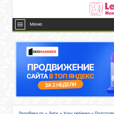
Меню
ЛедиВека.ру
»
Дети
»
Хочу ребенка
»
Подготов