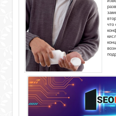
изв
раз
зам
вто
что
кон
кис
конц
воз
под