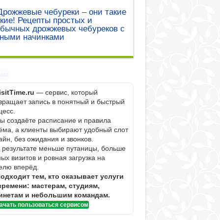
Дрожжевые чебуреки – они такие
кие! Рецепты простых и
обычных дрожжевых чебуреков с
зными начинками
ама
isitTime.ru
— сервис, который
вращает запись в понятный и быстрый
цесс.
Вы создаёте расписание и правила
ёма, а клиенты выбирают удобный слот
айн, без ожидания и звонков.
В результате меньше путаницы, больше
ных визитов и ровная загрузка на
елю вперёд.
одходит тем, кто оказывает услуги
времени: мастерам, студиям,
инетам и небольшим командам.
ачать пользоваться сервисом