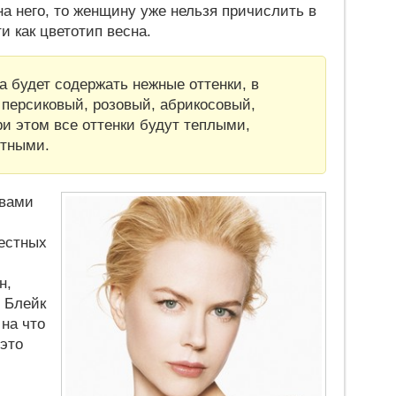
на него, то женщину уже нельзя причислить в
 как цветотип весна.
а будет содержать нежные оттенки, в
 персиковый, розовый, абрикосовый,
ри этом все оттенки будут теплыми,
стными.
 вами
естных
н,
, Блейк
 на что
 это