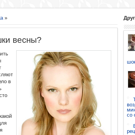
ка
»
Друг
шки весны?
вить
ы
шок
т
сляют
ело в
ь
сто
воз
мин
со 
какой
для
я
рец