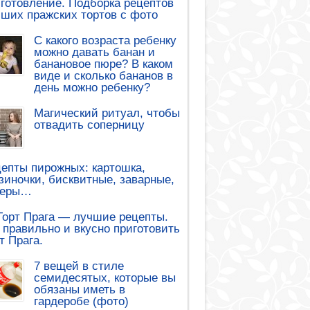
готовление. Подборка рецептов
ших пражских тортов с фото
С какого возраста ребенку
можно давать банан и
банановое пюре? В каком
виде и сколько бананов в
день можно ребенку?
Магический ритуал, чтобы
отвадить соперницу
епты пирожных: картошка,
зиночки, бисквитные, заварные,
леры…
Торт Прага — лучшие рецепты.
 правильно и вкусно приготовить
т Прага.
7 вещей в стиле
семидесятых, которые вы
обязаны иметь в
гардеробе (фото)