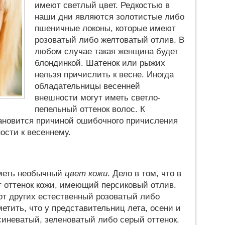
имеют светлый цвет. Редкостью в
наши дни являются золотистые либо
пшеничные локоны, которые имеют
розоватый либо желтоватый отлив. В
любом случае такая женщина будет
блондинкой. Шатенок или рыжих
нельзя причислить к весне. Иногда
обладательницы весенней
внешности могут иметь светло-
пепельный оттенок волос. К
тановится причиной ошибочного причисления
ости к весеннему.
иметь необычный
цвет кожи
. Дело в том, что в
т оттенок кожи, имеющий персиковый отлив.
от других естественный розоватый либо
етить, что у представительниц лета, осени и
синеватый, зеленоватый либо серый оттенок.