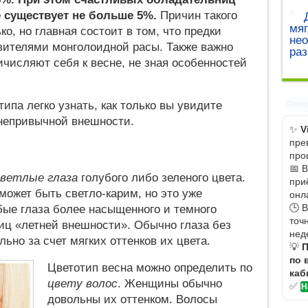
 существует не больше 5%.
Причин такого
мяг
о, но главная состоит в том, что предки
не
вителями монголоидной расы. Также важно
ра
ичисляют себя к весне, не зная особенностей
типа легко узнать, как только вы увидите
Рекл
 непривычной внешности.
✨
V
пре
про
📅 
светлые глаза
голубого либо зеленого цвета.
при
 может быть светло-карим, но это уже
онл
🕒 
бые глаза более насыщенного и темного
точ
иц «летней внешности». Обычно глаза без
нед
ьно за счет мягких оттенков их цвета.
💡
П
по 
Цветотип весна можно определить по
каб
цвету волос
. Женщины обычно
✅
Н
довольны их оттенком. Волосы