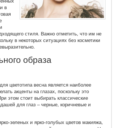
ленных
и в
товая
е
и
дходящего стиля. Важно отметить, что им не
кольку в некоторых ситуациях без косметики
невыразительно.
ьного образа
 для цветотипа весна является наиболее
ать акценты на глазах, поскольку это
При этом стоит выбирать классические
ндашей для глаз – черные, коричневые и
рко-зеленых и ярко-голубых цветов макияжа,