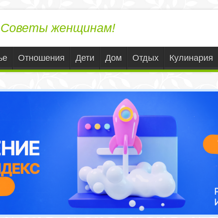
ЛедиВека.ру
Советы женщинам!
ье
Отношения
Дети
Дом
Отдых
Кулинария