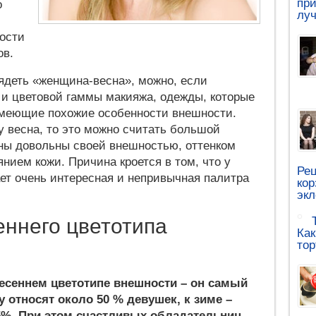
при
о
луч
ности
ов.
ядеть «женщина-весна», можно, если
 и цветовой гаммы макияжа, одежды, которые
имеющие похожие особенности внешности.
у весна, то это можно считать большой
ны довольны своей внешностью, оттенком
нием кожи. Причина кроется в том, что у
Рец
ет очень интересная и непривычная палитра
кор
эк
еннего цветотипа
Как
тор
 весеннем цветотипе внешности – он самый
у относят около 50 % девушек, к зиме –
15%. При этом счастливых обладательниц