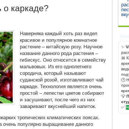
рас
ь о каркаде?
пес
вку
Наверняка каждый хоть раз видел
Рекл
красивое и популярное комнатное
растение – китайскую розу. Научное
✨
V
рас
название данного рода растения –
📅 
гибискус. Оно относится в семейству
вре
мальвовых. Из его однолетнего
вид
сородича, который называют
под
суданской розой, изготавливают чай
🕒 
про
каркаде. Технология является очень
вре
простой – лепестки цветов собирают
💡
П
и засушивают, после чего из них
сту
заваривают вкуснейший напиток.
✅
Н
 жарких тропических климатических поясах.
ра очень популярно выращивание данного