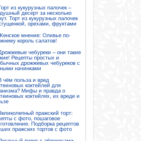
Торт из кукурузных палочек –
душный десерт за несколько
ут. Торт из кукурузных палочек
сгущенкой, орехами, фруктами
Женское мнение: Оливье по-
жнему король салатов!
Дрожжевые чебуреки – они такие
кие! Рецепты простых и
обычных дрожжевых чебуреков с
зными начинками
В чём польза и вред
теиновых коктейлей для
анизма? Мифы и правда о
теиновых коктейлях, их вреде и
ьзе
Великолепный пражский торт:
епты с фото, пошаговое
готовление. Подборка рецептов
ших пражских тортов с фото
Песочный пирог с абрикосами –