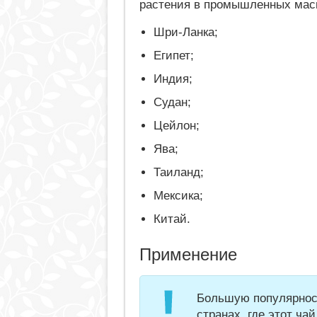
растения в промышленных мас
Шри-Ланка;
Египет;
Индия;
Судан;
Цейлон;
Ява;
Таиланд;
Мексика;
Китай.
Применение
Большую популярност
странах, где этот ча