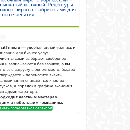
сыпчатый и сочный! Рецептуры
очных пирогов с абрикосами для
сного чаепития
ама
isitTime.ru
— удобная онлайн-запись и
писание для бизнес услуг.
Клиенты сами выбирают свободное
мя и записываются без звонков, а вы
ите всю загрузку в одном месте, быстро
тверждаете и переносите визиты.
Напоминания снижают количество
пусков, а порядок в графике экономит
мя администратора.
одходит частным мастерам,
диям и небольшим компаниям.
ачать пользоваться сервисом