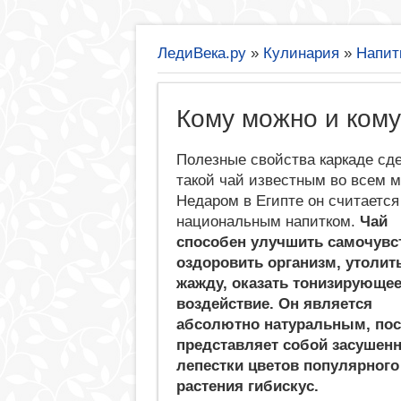
ЛедиВека.ру
»
Кулинария
»
Напит
Кому можно и кому
Полезные свойства каркаде сд
такой чай известным во всем м
Недаром в Египте он считается
национальным напитком.
Чай
способен улучшить самочувс
оздоровить организм, утолит
жажду, оказать тонизирующе
воздействие. Он является
абсолютно натуральным, по
представляет собой засушен
лепестки цветов популярного
растения гибискус.