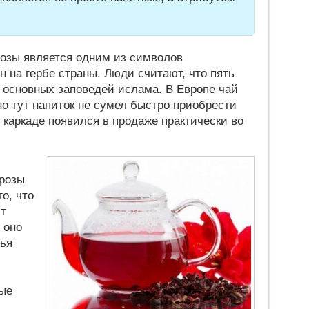
розы является одним из символов
н на гербе страны. Люди считают, что пять
 основных заповедей ислама. В Европе чай
но тут напиток не сумел быстро приобрести
е каркаде появился в продаже практически во
 розы
о, что
ют
 оно
тья
вые