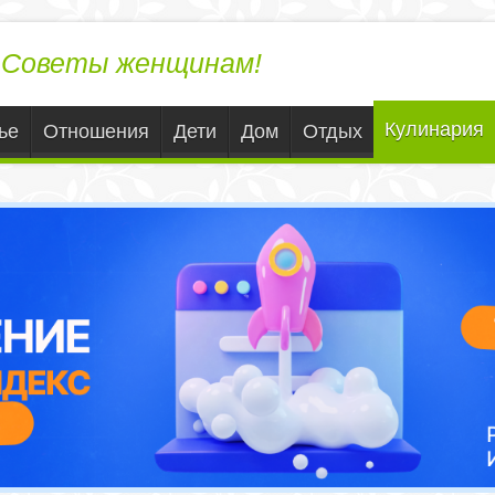
ЛедиВека.ру
Советы женщинам!
Кулинария
ье
Отношения
Дети
Дом
Отдых