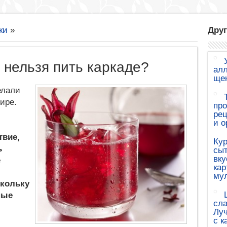
ки
»
Друг
 нельзя пить каркаде?
алл
щен
елали
ире.
про
рец
и о
твие,
Кур
ь
сыт
вку
е
кар
му
скольку
ные
сла
Луч
с к