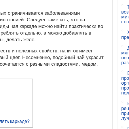
воз
орых ограничивается заболеваниями
мин
гипотонией. Следует заметить, что на
со 
иды чая каркаде можно найти практически во
треблять отдельно, а можно добавлять в
пре
ы, делать желе.
еств и полезных свойств, напиток имеет
мяг
вый цвет. Несомненно, подобный чай украсит
не
ра
 сочетается с разными сладостями, медом,
про
орг
про
пол
рец
при
луч
лять каркаде?