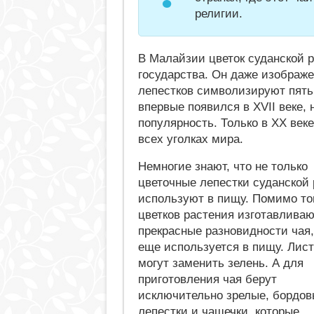
религии.
В Малайзии цветок суданской 
государства. Он даже изображе
лепестков символизируют пять
впервые появился в XVII веке, 
популярность. Только в XX век
всех уголках мира.
Немногие знают, что не только
цветочные лепестки суданской
используют в пищу. Помимо тог
цветков растения изготавлива
прекрасные разновидности чая,
еще используется в пищу. Лис
могут заменить зелень. А для
приготовления чая берут
исключительно зрелые, бордо
лепестки и чашечки, которые