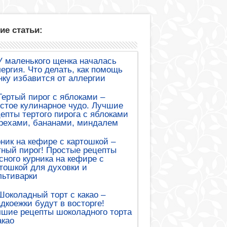
ие статьи:
У маленького щенка началась
ергия. Что делать, как помощь
ку избавится от аллергии
Тертый пирог с яблоками –
стое кулинарное чудо. Лучшие
епты тертого пирога с яблоками
рехами, бананами, миндалем
ник на кефире с картошкой –
ный пирог! Простые рецепты
сного курника на кефире с
тошкой для духовки и
льтиварки
Шоколадный торт с какао –
дкоежки будут в восторге!
шие рецепты шоколадного торта
акао