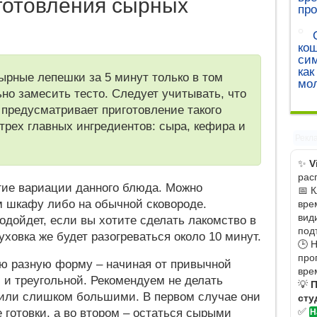
готовления сырных
про
кош
сим
как
ырные лепешки за 5 минут только в том
мо
но замесить тесто. Следует учитывать, что
 предусматривает приготовление такого
трех главных ингредиентов: сыра, кефира и
Рекл
✨
V
рас
гие вариации данного блюда. Можно
📅 
м шкафу либо на обычной сковороде.
вре
вид
дойдет, если вы хотите сделать лакомство в
под
уховка же будет разогреваться около 10 минут.
🕒 
про
ю разную форму – начиная от привычной
вре
й и треугольной. Рекомендуем не делать
💡
П
или слишком большими. В первом случае они
сту
✅
 готовки, а во втором – остаться сырыми
Н