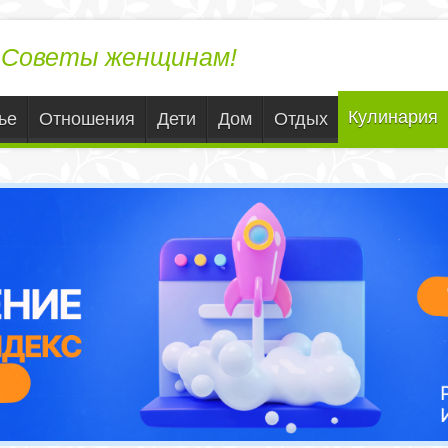
ЛедиВека.ру
Советы женщинам!
Кулинария
ье
Отношения
Дети
Дом
Отдых