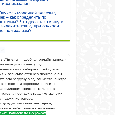
тивопоказания
Опухоль молочной железы у
ек – как определить по
птомам? Что делать хозяину и
 вылечить кошку при опухоли
лочной железы?
ама
isitTime.ru
— удобная онлайн-запись и
писание для бизнес услуг.
Клиенты сами выбирают свободное
мя и записываются без звонков, а вы
ите всю загрузку в одном месте, быстро
тверждаете и переносите визиты.
Напоминания снижают количество
пусков, а порядок в графике экономит
мя администратора.
одходит частным мастерам,
диям и небольшим компаниям.
ачать пользоваться сервисом