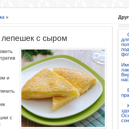
ка
»
Друг
 лепешек с сыром
для
пол
под
товить
фот
отратив
Им
лак
Вир
ем и
на
печить
пра
ек
здо
Осн
шки с
сон
с