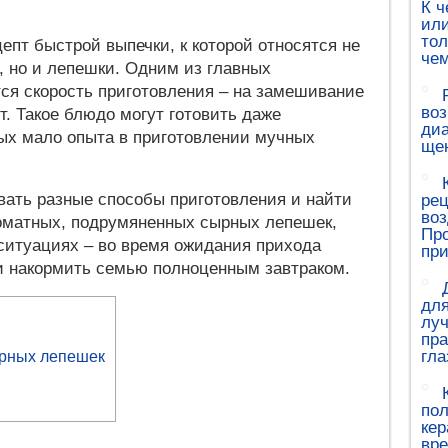
К ч
или
тол
цепт быстрой выпечки, к которой относятся не
чем
, но и лепешки. Одним из главных
ся скорость приготовления – на замешивание
воз
т. Такое блюдо могут готовить даже
диа
ых мало опыта в приготовлении мучных
ще
ать разные способы приготовления и найти
рец
воз
оматных, подрумяненных сырных лепешек,
Про
 ситуациях – во время ожидания прихода
при
и накормить семью полноценным завтраком.
для
луч
пр
гла
ырных лепешек
пол
кер
вр