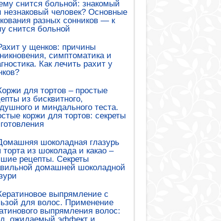
ему снится больной: знакомый
 незнаковый человек? Основные
кования разных сонников — к
у снится больной
Рахит у щенков: причины
никновения, симптоматика и
гностика. Как лечить рахит у
нков?
Коржи для тортов – простые
епты из бисквитного,
душного и миндального теста.
стые коржи для тортов: секреты
готовления
Домашняя шоколадная глазурь
 торта из шоколада и какао –
шие рецепты. Секреты
авильной домашней шоколадной
зури
Кератиновое выпрямление с
ьзой для волос. Применение
атинового выпрямления волос:
ед, ожидаемый эффект и