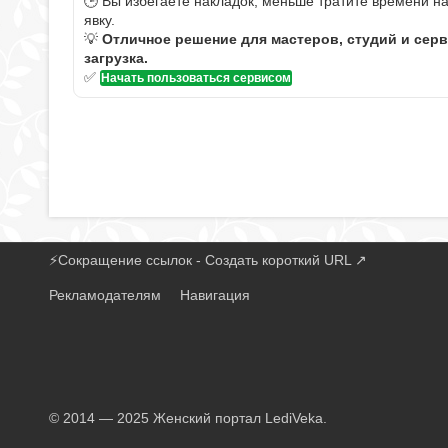
🕒 Вы избегаете накладок, меньше тратите времени н
явку.
💡
Отличное решение для мастеров, студий и сер
загрузка.
✅
Начать пользоваться сервисом
⚡
Сокращение ссылок - Создать короткий URL
↗
Рекламодателям
Навигация
© 2014 — 2025 Женский портал LediVeka.