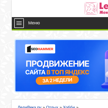
Меню
ЛедиВека.ру
»
Отдых
»
Хобби
»