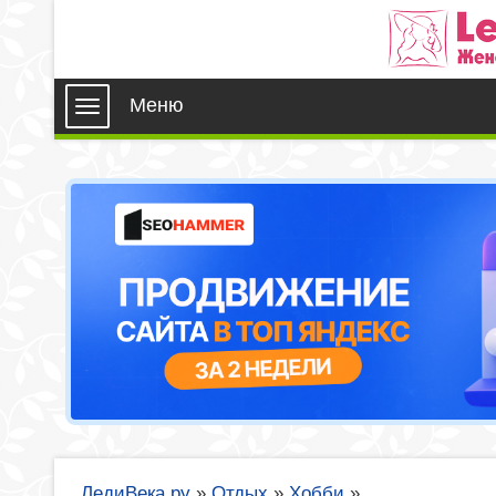
Меню
ЛедиВека.ру
»
Отдых
»
Хобби
»