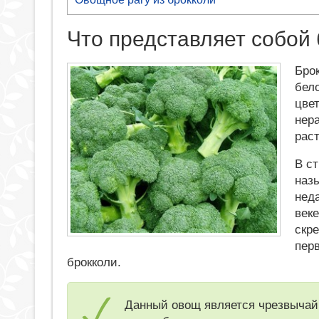
Что представляет собой
Бро
бел
цве
нер
рас
В с
наз
неда
век
скр
пер
брокколи.
Данный овощ является чрезвычай