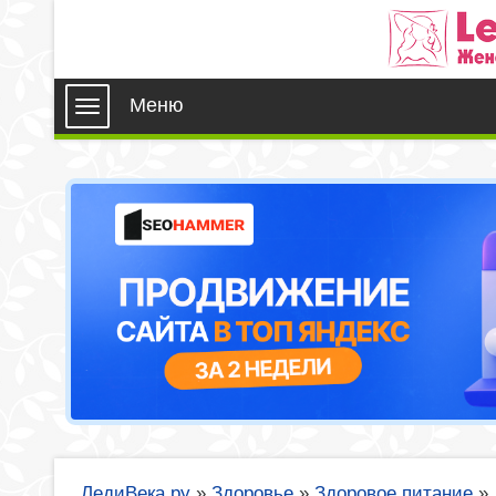
Меню
ЛедиВека.ру
»
Здоровье
»
Здоровое питание
»