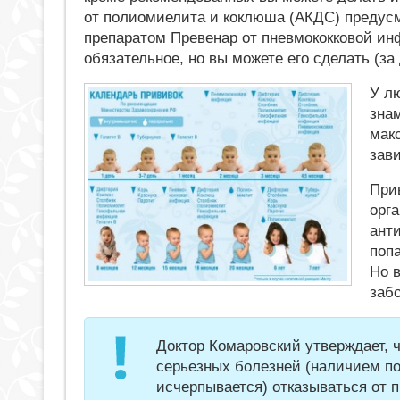
от полиомиелита и коклюша (АКДС) предусм
препаратом Превенар от пневмококковой ин
обязательное, но вы можете его сделать (за
У л
зна
мак
зав
Прив
орг
ант
попа
Но в
заб
Доктор Комаровский утверждает, 
серьезных болезней (наличием по
исчерпывается) отказываться от пр