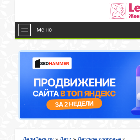
Меню
ЛедиВека.ру
»
Дети
»
Детское здоровье
»