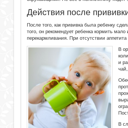
Действия после прививк
После того, как прививка была ребенку сдел
того, он рекомендует ребенка кормить мало 
перекармливания. При отсутствии аппетита 
В о
кол
и р
чай,
Обе
про
про
выр
огр
Пос
В с