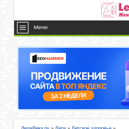
Меню
ЛедиВека.ру
»
Дети
»
Детское здоровье
»