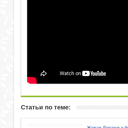
Статьи по теме:
Жерар Депардье б