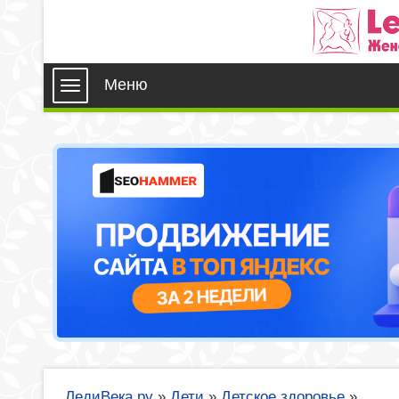
Меню
ЛедиВека.ру
»
Дети
»
Детское здоровье
»