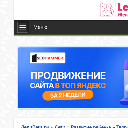
Меню
ЛедиВека.ру
»
Дети
»
Развитие ребенка
»
Твор