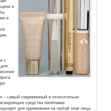
гает
ыщики и
обы
ки и
для
щек,
е с
 для
несение
арата
руг
п – самый современный и относительно
маскирующие средства палетками
подходят для применения на любой зоне лица.