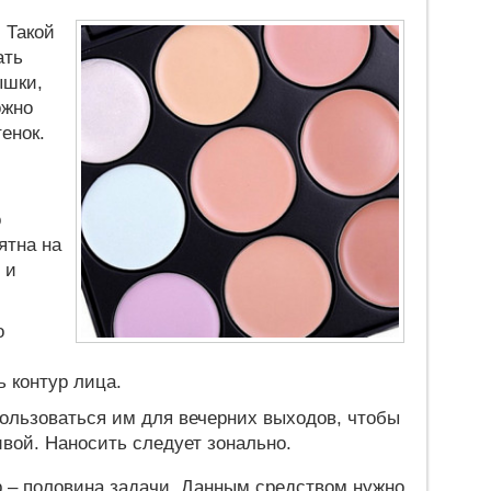
 Такой
ать
ышки,
ожно
енок.
о
ятна на
 и
о
ь контур лица.
ользоваться им для вечерних выходов, чтобы
ивой. Наносить следует зонально.
 – половина задачи. Данным средством нужно