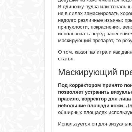
В одиночку пудра или тональн
не в силах замаскировать хоро
надолго различные изъяны: пр
припухлости, покраснения, вен
использовать перед нанесение
маскирующий препарат, то рез
О том, какая палитра и как да
статья.
Маскирующий пре
Под корректором принято пон
позволяет устранить визуал
правило, корректор для лица
небольшие площади кожи.
Дл
обширных площадях использую
Используется он для визуально