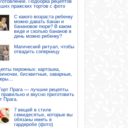
готовление. Подборка рецептов
ших пражских тортов с фото
С какого возраста ребенку
можно давать банан и
банановое пюре? В каком
виде и сколько бананов в
день можно ребенку?
Магический ритуал, чтобы
отвадить соперницу
епты пирожных: картошка,
зиночки, бисквитные, заварные,
леры…
Торт Прага — лучшие рецепты.
 правильно и вкусно приготовить
т Прага.
7 вещей в стиле
семидесятых, которые вы
обязаны иметь в
гардеробе (фото)