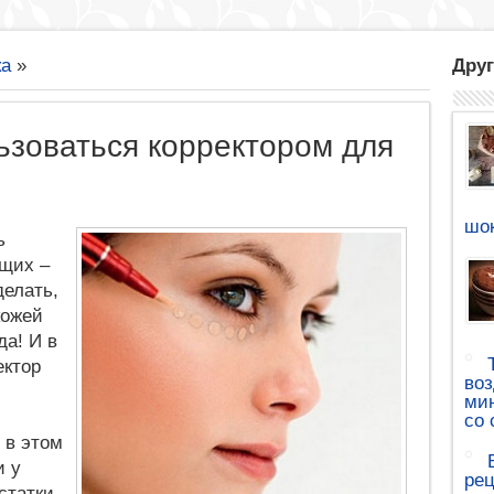
ка
»
Друг
ьзоваться корректором для
шок
ь
щих –
делать,
кожей
да! И в
ектор
воз
мин
со 
 в этом
и у
рец
статки.