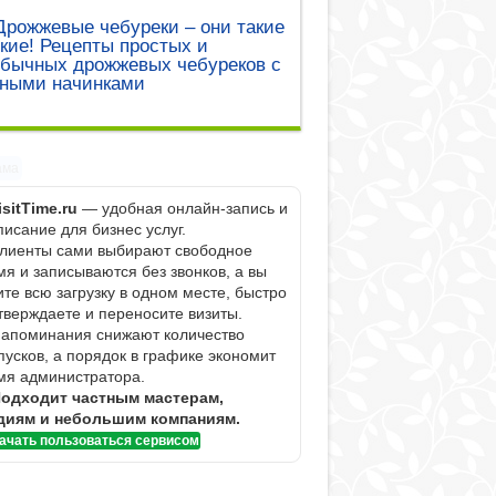
Дрожжевые чебуреки – они такие
кие! Рецепты простых и
обычных дрожжевых чебуреков с
зными начинками
ама
isitTime.ru
— удобная онлайн-запись и
писание для бизнес услуг.
Клиенты сами выбирают свободное
мя и записываются без звонков, а вы
ите всю загрузку в одном месте, быстро
тверждаете и переносите визиты.
Напоминания снижают количество
пусков, а порядок в графике экономит
мя администратора.
одходит частным мастерам,
диям и небольшим компаниям.
ачать пользоваться сервисом