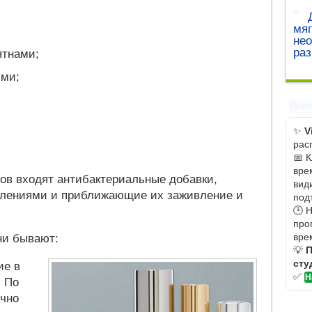
мяг
не
ра
ятнами;
ями;
Рекл
✨
V
рас
📅 
вре
ров входят антибактериальные добавки,
вид
алениями и приближающие их заживление и
под
🕒 
про
вре
ни бывают:
💡
П
сту
ие в
✅
Н
. По
очно