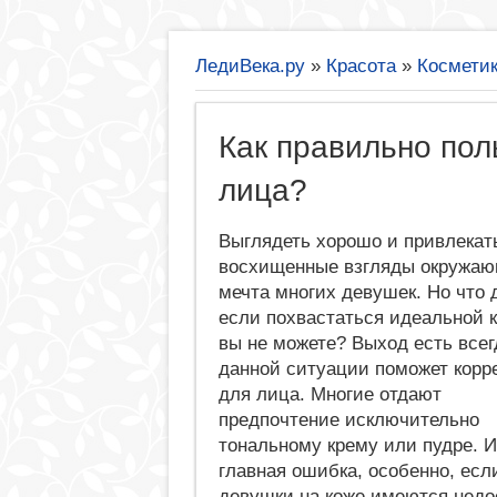
ЛедиВека.ру
»
Красота
»
Космети
Как правильно пол
лица?
Выглядеть хорошо и привлекат
восхищенные взгляды окружаю
мечта многих девушек. Но что 
если похвастаться идеальной 
вы не можете? Выход есть всег
данной ситуации поможет корр
для лица. Многие отдают
предпочтение исключительно
тональному крему или пудре. И
главная ошибка, особенно, есл
девушки на коже имеются недо