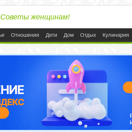
ЛедиВека.ру
Советы женщинам!
ье
Отношения
Дети
Дом
Отдых
Кулинария