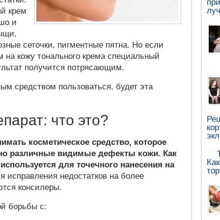
при
луч
ый крем
шо и
ыщи,
озные сеточки, пигментные пятна. Но если
м на кожу тонального крема специальный
ультат получится потрясающим.
нным средством пользоваться, будет эта
парат: что это?
Рец
кор
эк
имать косметическое средство, которое
ьно различные видимые дефекты кожи. Как
Как
 используется для точечного нанесения на
тор
я исправления недостатков на более
тся консилеры.
й борьбы с: