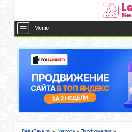
Меню
ЛедиВека.ру
»
Красота
»
Парфюмерия
»