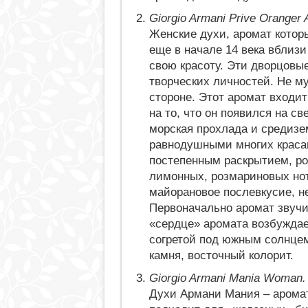
Giorgio Armani Prive Oranger 
Женские духи, аромат кото
еще в начале 14 века вблиз
свою красоту. Эти дворцовы
творческих личностей. Не м
стороне. Этот аромат входит
на то, что он появился на св
морская прохлада и средизе
равнодушными многих красав
постепенным раскрытием, р
лимонных, розмариновых нот
майорановое послевкусие, н
Первоначально аромат звучит
«сердце» аромата возбуждае
согретой под южным солнце
камня, восточный колорит.
Giorgio Armani Mania Woman.
Духи Армани Мания – аромат