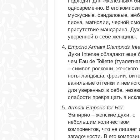
подходит для «железных» би
одновременно. В его композ
мускусные, сандаловые, амб
пиона, магнолии, черной см
присутствие мандарина. Дух
уверенной в себе женщины.
Emporio Armani Diamonds Inte
Духи Intense обладают еще 
чем Eau de Toilette (туалетн
– символ роскоши, женского
ноты ландыша, фрезии, вите
ванильные оттенки и немног
для уверенных в себе, нез
слабости превращать в искл
Armani Emporio for Her.
Эмпирио – женские духи, с
небольшим количеством
компонентов, что не лишает
загадочности. В его компози