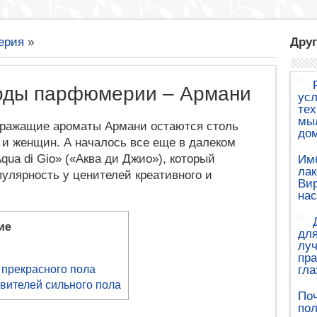
ерия
»
Друг
оды парфюмерии – Армани
ус
тех
мыл
оражащие ароматы Армани остаются столь
до
и женщин. А началось все еще в далеком
qua di Gio» («Аква ди Джио»), который
Им
лак
пулярность у ценителей креативного и
Вир
на
ие
для
луч
пр
прекрасного пола
гла
вителей сильного пола
Поч
по