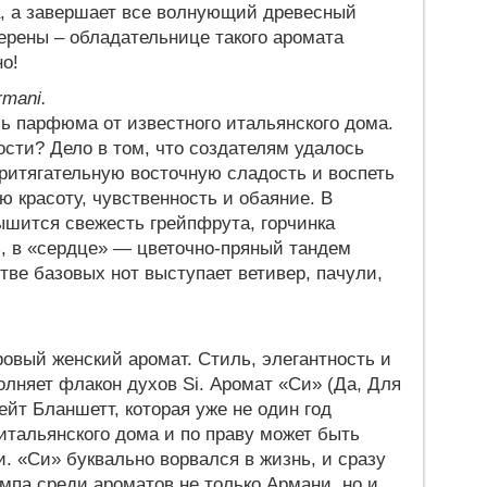
а, а завершает все волнующий древесный
рены – обладательнице такого аромата
о!
rmani.
 парфюма от известного итальянского дома.
ости? Дело в том, что создателям удалось
притягательную восточную сладость и воспеть
 красоту, чувственность и обаяние. В
шится свежесть грейпфрута, горчинка
, в «сердце» — цветочно-пряный тандем
тве базовых нот выступает ветивер, пачули,
вый женский аромат. Стиль, элегантность и
олняет флакон духов Si. Аромат «Си» (Да, Для
ейт Бланшетт, которая уже не один год
итальянского дома и по праву может быть
. «Си» буквально ворвался в жизнь, и сразу
мпа среди ароматов не только Армани, но и