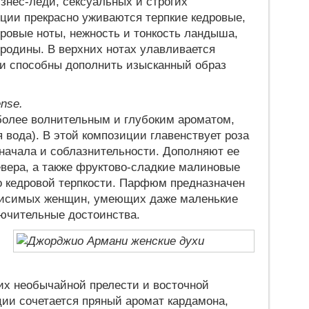
знес-леди, сексуальных и строгих
иции прекрасно уживаются терпкие кедровые,
ровые ноты, нежность и тонкость ландыша,
ородины. В верхних нотах улавливается
и способны дополнить изысканный образ
nse.
более волнительным и глубоким ароматом,
ая вода). В этой композиции главенствует роза
 начала и соблазнительности. Дополняют ее
вера, а также фруктово-сладкие малиновые
о кедровой терпкости. Парфюм предназначен
ависимых женщин, умеющих даже маленькие
ючительные достоинства.
 их необычайной прелести и восточной
ции сочетается пряный аромат кардамона,