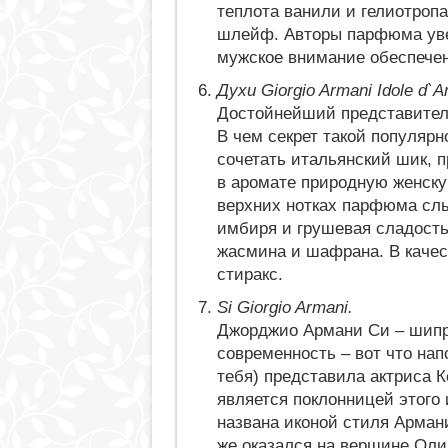
теплота ванили и гелиотроп
шлейф. Авторы парфюма уве
мужское внимание обеспечен
Духи Giorgio Armani Idole d`A
Достойнейший представитель
В чем секрет такой популярн
сочетать итальянский шик, 
в аромате природную женскую
верхних нотках парфюма слы
имбиря и грушевая сладость
жасмина и шафрана. В качес
стиракс.
Si Giorgio Armani.
Джорджио Армани Си – шипро
современность – вот что нап
тебя) представила актриса К
является поклонницей этого 
названа иконой стиля Армани
же оказался на вершине Оли