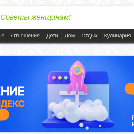
ЛедиВека.ру
Советы женщинам!
ье
Отношения
Дети
Дом
Отдых
Кулинария