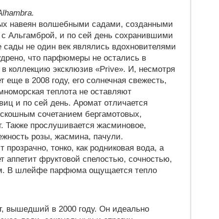
Alhambra.
рых навеян волшебными садами, созданными
и с Альгамброй, и по сей день сохранившими
е сады не один век являлись вдохновителями
удрено, что парфюмеры не остались в
 в коллекцию эксклюзив «Prive». И, несмотря
ет еще в 2008 году, его солнечная свежесть,
мноморская теплота не оставляют
иц и по сей день. Аромат отличается
оскошным сочетанием бергамотовых,
. Также прослушивается жасминовое,
ежность розы, жасмина, пачули.
 прозрачно, тонко, как родниковая вода, а
т аппетит фруктовой спелостью, сочностью,
м. В шлейфе парфюма ощущается тепло
, вышедший в 2000 году. Он идеально