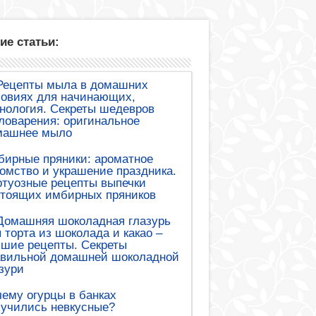
ие статьи:
Рецепты мыла в домашних
ловиях для начинающих,
нология. Секреты шедевров
оварения: оригинальное
машнее мыло
бирные пряники: ароматное
омство и украшение праздника.
туозные рецепты выпечки
стоящих имбирных пряников
Домашняя шоколадная глазурь
 торта из шоколада и какао –
шие рецепты. Секреты
авильной домашней шоколадной
зури
ему огурцы в банках
лучились невкусные?