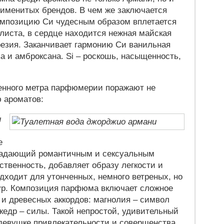
 именитых брендов. В чем же заключается
омпозицию Си чудесным образом вплетается
листа, в сердце находится нежная майская
резия. Заканчивает гармонию Си ванильная
ва и амброксана. Si – роскошь, насыщенность,
енного метра парфюмерии поражают не
 ароматов:
u
е
ладающий романтичным и сексуальным
ственность, добавляет образу легкости и
ходит для утонченных, немного ветреных, но
тур. Композиция парфюма включает сложное
 и древесных аккордов: магнолия – символ
 кедр – силы. Такой непростой, удивительный
девушке привлекательности и совершенства.