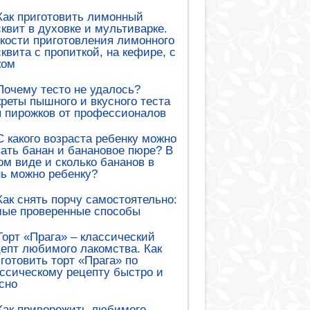
Как приготовить лимонный
квит в духовке и мультиварке.
кости приготовления лимонного
квита с пропиткой, на кефире, с
ком
Почему тесто не удалось?
реты пышного и вкусного теста
 пирожков от профессионалов
С какого возраста ребенку можно
ать банан и банановое пюре? В
ом виде и сколько бананов в
ь можно ребенку?
Как снять порчу самостоятельно:
мые проверенные способы
Торт «Прага» – классический
епт любимого лакомства. Как
готовить торт «Прага» по
ссическому рецепту быстро и
сно
Как приворожить любимого