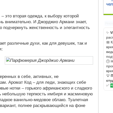
чел
– это вторая одежда, к выбору которой
нь внимательно. И Джорджио Армани знает,
Рекл
 подчеркнуть женственность и элегантность
✨
V
рас
📅 
ет различные духи, как для девушек, так и
вре
и:
вид
под
🕒 
про
вре
💡
П
еренных в себе, активных, не
сту
ам. Аромат Код – для леди, знающих себе
✅
Н
вые нотки – горького африканского и сладкого
ть небольшую терпкость имбиря и жасминовую
сладкое ванильно-медовое облако. Туалетная
 вариант, полнее раскрывающийся на фоне