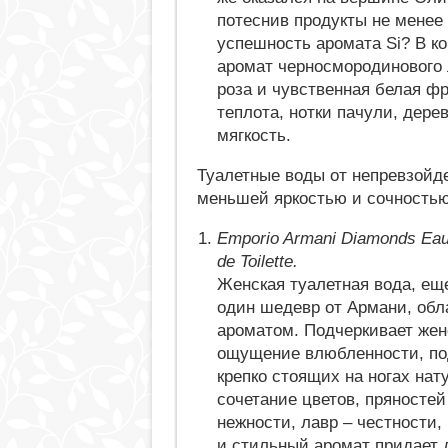
потеснив продукты не менее
успешность аромата Si? В к
аромат черносмородинового 
роза и чувственная белая ф
теплота, нотки пачули, дере
мягкость.
Туалетные воды от непревзойд
меньшей яркостью и сочностью
Emporio Armani Diamonds Ea
de Toilette.
Женская туалетная вода, ещ
один шедевр от Армани, об
ароматом. Подчеркивает жен
ощущение влюбленности, под
крепко стоящих на ногах на
сочетание цветов, пряностей
нежности, лавр – честности,
и стильный аромат придает 