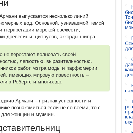
ни
бис
Армани выпускается несколько линий
Тон
бис
фюмерных вод. Основной, узнаваемой темой
ма
интерпретации морской свежести,
ки древесины, цитрусов, аккорды шипра.
Сек
для
 не перестают волновать своей
остью, легкостью, выразительностью.
дав
онников работ мэтра моды и парфюмерии
как
ден
дей, имеющих мировую известность –
улию Робертс и многих др.
са
орджио Армани – признак успешности и
рец
лиже познакомиться если не со всеми, то с
при
 для женщин и мужчин.
кла
вку
дставительниц