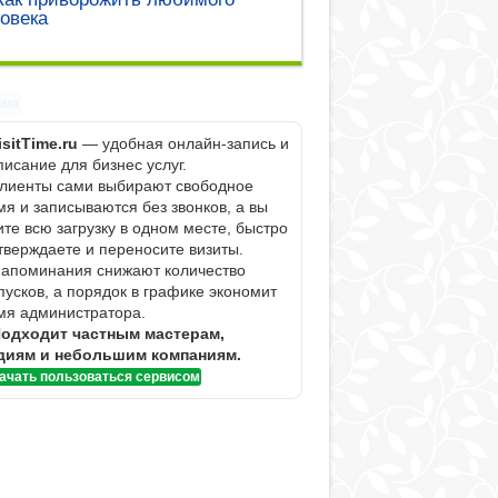
овека
ама
isitTime.ru
— удобная онлайн-запись и
писание для бизнес услуг.
Клиенты сами выбирают свободное
мя и записываются без звонков, а вы
ите всю загрузку в одном месте, быстро
тверждаете и переносите визиты.
Напоминания снижают количество
пусков, а порядок в графике экономит
мя администратора.
одходит частным мастерам,
диям и небольшим компаниям.
ачать пользоваться сервисом