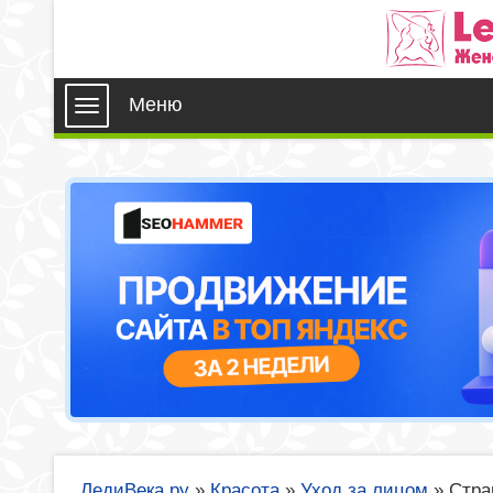
Меню
ЛедиВека.ру
»
Красота
»
Уход за лицом
»
Стра