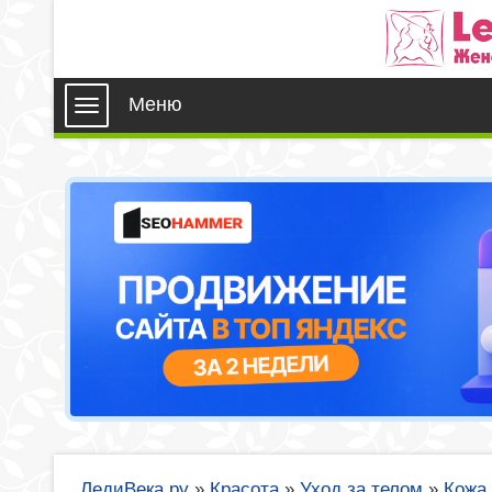
Меню
ЛедиВека.ру
»
Красота
»
Уход за телом
»
Кожа