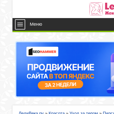
Меню
ЛедиВека.ру
»
Красота
»
Уход за телом
»
Пирси