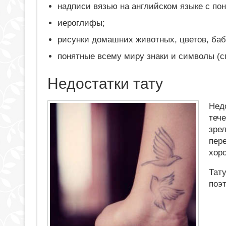
надписи вязью на английском языке с по
иероглифы;
рисунки домашних животных, цветов, бабо
понятные всему миру знаки и символы (с
Недостатки тату
Недо
тече
зре
пер
хор
Тату
поэ