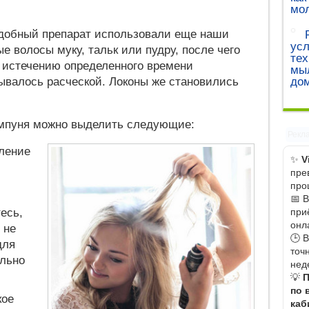
мо
подобный препарат использовали еще наши
ус
е волосы муку, тальк или пудру, после чего
тех
о истечению определенного времени
мыл
до
ывалось расческой. Локоны же становились
мпуня можно выделить следующие:
Рекл
ление
✨
V
пре
про
📅 
при
есь,
онл
 не
🕒 
для
точ
ельно
нед
💡
П
по 
кое
каб