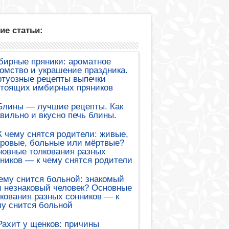
ие статьи:
бирные пряники: ароматное
омство и украшение праздника.
туозные рецепты выпечки
стоящих имбирных пряников
Блины — лучшие рецепты. Как
вильно и вкусно печь блины.
К чему снятся родители: живые,
ровые, больные или мёртвые?
овные толкования разных
ников — к чему снятся родители
ему снится больной: знакомый
 незнаковый человек? Основные
кования разных сонников — к
у снится больной
Рахит у щенков: причины