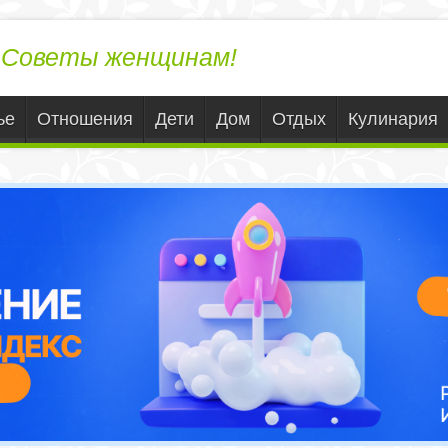
ЛедиВека.ру
Советы женщинам!
ье
Отношения
Дети
Дом
Отдых
Кулинария