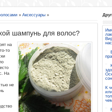
волосами
»
Аксессуары
»
Друг
Им
хой шампунь для волос?
лак
Вир
на
оят на
то-то
ски
пра
по
есто
здо
с. На
Осн
сон
стью не
К ч
нь
или
тол
чем
едство