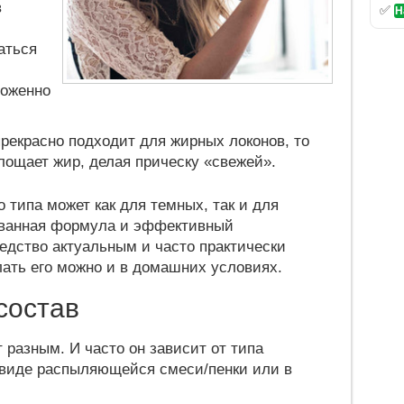
в
✅
Н
аться
хоженно
прекрасно подходит для жирных локонов, то
лощает жир, делая прическу «свежей».
 типа может как для темных, так и для
ованная формула и эффективный
едство актуальным и часто практически
лать его можно и в домашних условиях.
состав
разным. И часто он зависит от типа
 виде распыляющейся смеси/пенки или в