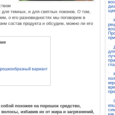
воз
ством
диа
ще
 для темных, и для светлых локонов. О том,
ем, о его разновидностях мы поговорим в
рим состав продукта и обсудим, можно ли его
рец
воз
Про
при
ние
для
луч
пр
гла
орошкообразный вариант
пол
кер
вр
про
кош
собой похожее на порошок средство,
сим
волосы, избавив их от жира и загрязнений,
как