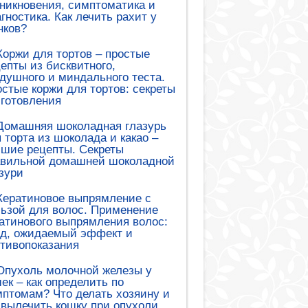
никновения, симптоматика и
гностика. Как лечить рахит у
нков?
Коржи для тортов – простые
епты из бисквитного,
душного и миндального теста.
стые коржи для тортов: секреты
готовления
Домашняя шоколадная глазурь
 торта из шоколада и какао –
шие рецепты. Секреты
авильной домашней шоколадной
зури
Кератиновое выпрямление с
ьзой для волос. Применение
атинового выпрямления волос:
ед, ожидаемый эффект и
тивопоказания
Опухоль молочной железы у
ек – как определить по
птомам? Что делать хозяину и
 вылечить кошку при опухоли