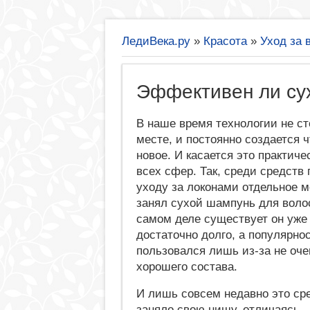
ЛедиВека.ру
»
Красота
»
Уход за 
Эффективен ли су
В наше время технологии не ст
месте, и постоянно создается ч
новое. И касается это практиче
всех сфер. Так, среди средств 
уходу за локонами отдельное м
занял сухой шампунь для воло
самом деле существует он уже
достаточно долго, а популярно
пользовался лишь из-за не оче
хорошего состава.
И лишь совсем недавно это ср
заняло свою нишу, отличаясь