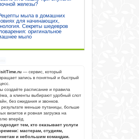
лочной железы?
Рецепты мыла в домашних
ловиях для начинающих,
нология. Секреты шедевров
оварения: оригинальное
машнее мыло
ама
isitTime.ru
— сервис, который
вращает запись в понятный и быстрый
цесс.
Вы создаёте расписание и правила
ёма, а клиенты выбирают удобный слот
айн, без ожидания и звонков.
В результате меньше путаницы, больше
ных визитов и ровная загрузка на
елю вперёд.
одходит тем, кто оказывает услуги
времени: мастерам, студиям,
инетам и небольшим командам.