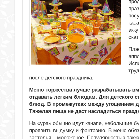
про
пра
пос
кас
акк
скат
Пла
апп
Исп
тру
после детского праздника.
Меню торжества лучше разрабатывать вм
отдавать легким блюдам. Для детского с
блюд. В промежутках между угощением дет
Тяжелая пища не даст насладиться празд
На «ура» обычно идут канапе, небольшие б
проявить выдумку и фантазию. В меню обяз
застолья – мороженое. Популярностью такж