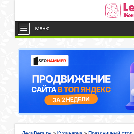
Меню
ЛедиВека.ру
»
Кулинария
»
Праздничный стол