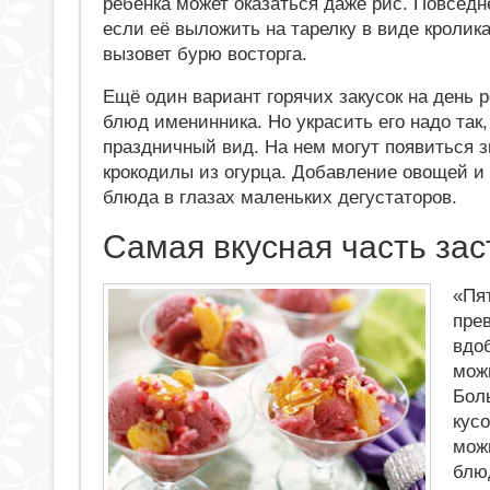
ребенка может оказаться даже рис. Повседн
если её выложить на тарелку в виде кролика
вызовет бурю восторга.
Ещё один вариант горячих закусок на день
блюд именинника. Но украсить его надо так
праздничный вид. На нем могут появиться з
крокодилы из огурца. Добавление овощей и
блюда в глазах маленьких дегустаторов.
Самая вкусная часть зас
«Пя
пре
вдо
мож
Бол
кус
можн
блю