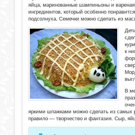
яйца, маринованные шампиньоны и вареная 
ингредиентов, который особенно понравится
подсолнуха. Семечки можно сделать из мас
Дети
сде
кур
к н
фор
свер
Мор
выгл
В м
праз
оче
яркими шпажками можно сделать из самых 
правило — творчество и фантазия. Сыр, яйц