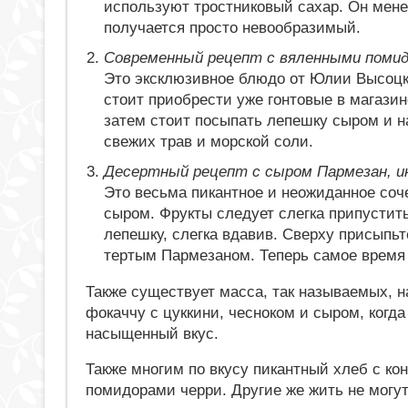
используют тростниковый сахар. Он мене
получается просто невообразимый.
Современный рецепт с вяленными помид
Это эксклюзивное блюдо от Юлии Высоцк
стоит приобрести уже гонтовые в магазин
затем стоит посыпать лепешку сыром и н
свежих трав и морской соли.
Десертный рецепт с сыром Пармезан, ин
Это весьма пикантное и неожиданное соче
сыром. Фрукты следует слегка припустит
лепешку, слегка вдавив. Сверху присыпь
тертым Пармезаном. Теперь самое время 
Также существует масса, так называемых, 
фокаччу с цуккини, чесноком и сыром, когд
насыщенный вкус.
Также многим по вкусу пикантный хлеб с к
помидорами черри. Другие же жить не могу