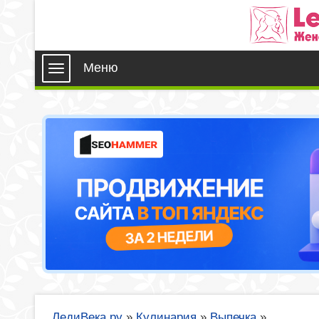
Меню
ЛедиВека.ру
»
Кулинария
»
Выпечка
»