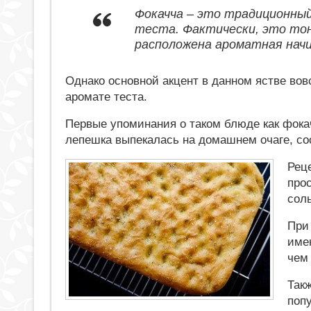
Фокачча – это традиционный
теста. Фактически, это тон
расположена ароматная начи
Однако основной акцент в данном ястве вов
аромате теста.
Первые упоминания о таком блюде как фокач
лепешка выпекалась на домашнем очаге, со
Рец
прос
соль
При
имен
чем
Так
поп