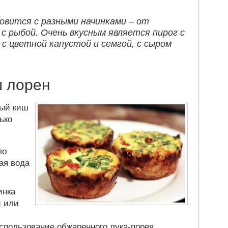
овится с разными начинками – от
 с рыбой. Очень вкусным является пирог с
 с цветной капустой и семгой, с сыром
ш лорен
ный киш
ько
ло
ная вода
инка
й или
спользование обжаренного лука-порея.