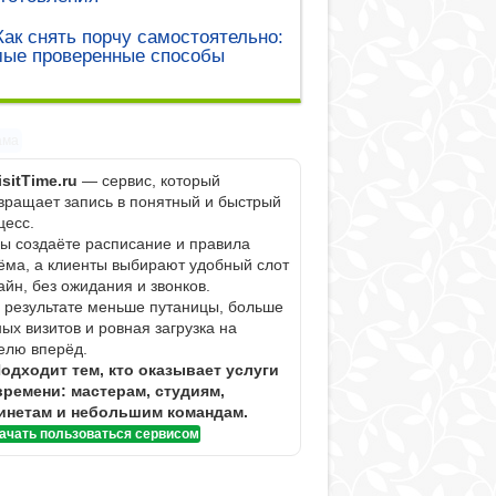
Как снять порчу самостоятельно:
мые проверенные способы
ама
isitTime.ru
— сервис, который
вращает запись в понятный и быстрый
цесс.
Вы создаёте расписание и правила
ёма, а клиенты выбирают удобный слот
айн, без ожидания и звонков.
В результате меньше путаницы, больше
ных визитов и ровная загрузка на
елю вперёд.
одходит тем, кто оказывает услуги
времени: мастерам, студиям,
инетам и небольшим командам.
ачать пользоваться сервисом