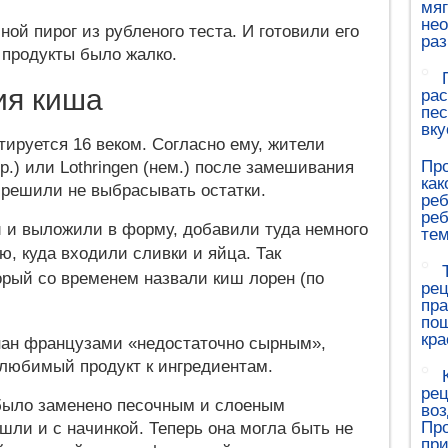
мяг
не
ой пирог из рубленого теста. И готовили его
ра
 продукты было жалко.
ия киша
рас
пес
вку
ируется 16 веком. Согласно ему, жители
Про
р.) или Lothringen (нем.) после замешивания
как
, решили не выбрасывать остатки.
реб
реб
 и выложили в форму, добавили туда немного
те
ю, куда входили сливки и яйца.
Так
орый со временем назвали киш лорен (по
рец
пра
пош
кра
нан французами «недостаточно сырным»,
любимый продукт к ингредиентам.
рец
было заменено песочным и слоеным
воз
Про
ли и с начинкой. Теперь она могла быть не
при