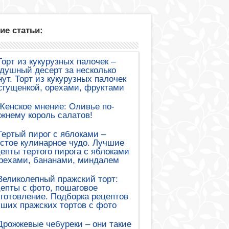
ие статьи:
Торт из кукурузных палочек –
душный десерт за несколько
ут. Торт из кукурузных палочек
сгущенкой, орехами, фруктами
Женское мнение: Оливье по-
жнему король салатов!
Тертый пирог с яблоками –
стое кулинарное чудо. Лучшие
епты тертого пирога с яблоками
рехами, бананами, миндалем
Великолепный пражский торт:
епты с фото, пошаговое
готовление. Подборка рецептов
ших пражских тортов с фото
Дрожжевые чебуреки – они такие