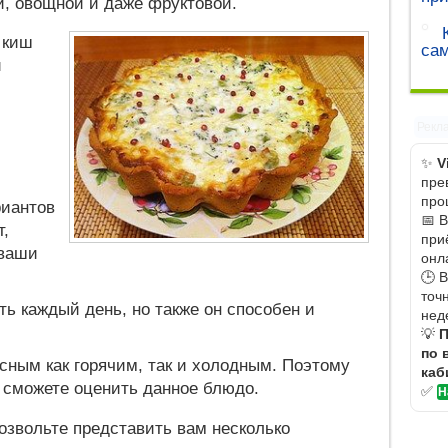
й, овощной и даже фруктовой.
 киш
са
й
Рекл
✨
V
пре
про
риантов
📅 
т,
при
 ваши
онл
🕒 
точ
ть каждый день, но также он способен и
нед
💡
П
по 
усным как горячим, так и холодным. Поэтому
каб
 сможете оценить данное блюдо.
✅
Н
озвольте представить вам несколько