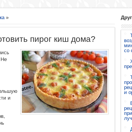
ка
»
Друг
отовить пирог киш дома?
воз
мин
со 
лись
 Не
пре
про
рец
большую
и о
сти и
рец
при
в,
луч
нь