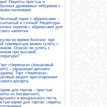
кие! Рецепты простых и
обычных дрожжевых чебуреков с
зными начинками
Песочный пирог с абрикосами –
сыпчатый и сочный! Рецептуры
очных пирогов с абрикосами для
сного чаепития
гулки во время болезни: при
ой температуре можно гулять с
енком. Опасно ли гулять с
енком при высокой
мпературе?
Торт «Черепаха» (пошаговый
епт) – украшение детского
здника. Торт «Черепаха»:
аговый рецепт приготовления
сивого десерта
Коржи для тортов – простые
епты из бисквитного,
душного и миндального теста.
стые коржи для тортов: секреты
готовления