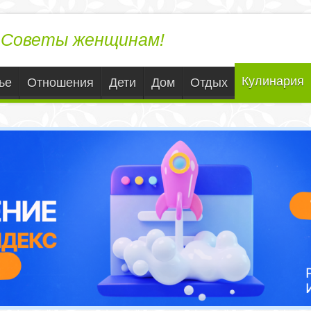
ЛедиВека.ру
Советы женщинам!
Кулинария
ье
Отношения
Дети
Дом
Отдых