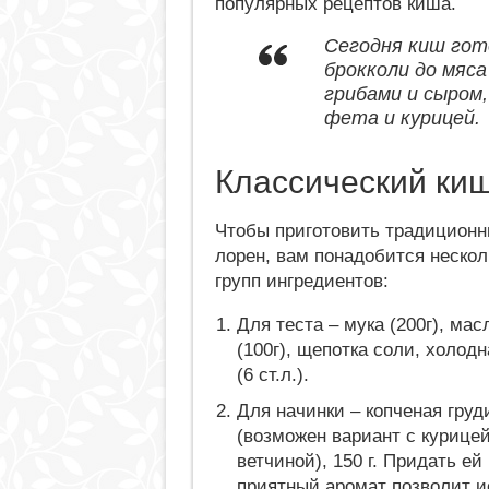
популярных рецептов киша.
Сегодня киш гот
брокколи до мяса
грибами и сыром,
фета и курицей.
Классический ки
Чтобы приготовить традицион
лорен, вам понадобится нескол
групп ингредиентов:
Для теста – мука (200г), мас
(100г), щепотка соли, холод
(6 ст.л.).
Для начинки – копченая груд
(возможен вариант с курице
ветчиной), 150 г. Придать ей
приятный аромат позволит и