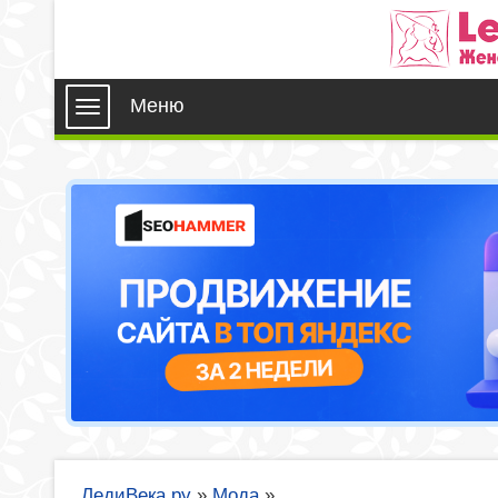
Меню
ЛедиВека.ру
»
Мода
»