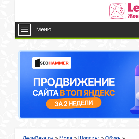
Меню
ЛедиВека.ру
»
Мода
»
Шоппинг
»
Обувь
»