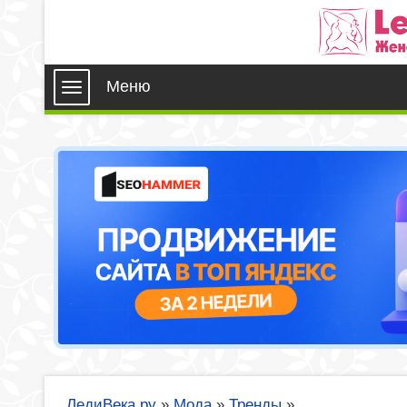
Меню
ЛедиВека.ру
»
Мода
»
Тренды
»