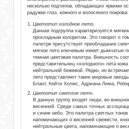
несколько подтипов, обладающих яркими осо
радужки глаз, кожного и волосяного покрова:
Цветотип холодное лето.
Данная подгруппа характеризуется мягким
прохладным колоритом. Это говорит о том
палитре присутствует преобладание смяг
мягкое лето ключевым имеет дымчатые по
темная цветовая палитра. Внешность соот
представительниц «холодного» лета кожа
нейтральной бежевой. Редко, но встречае
лето представляют такие мировые звезды
Блант, Кейти Холмс, Адриана Лима, Робе
Цветотип светлое лето.
В данную группу входят люди, во внешно
весенний. Среди самых точных ассоциац
и синее небо. Это палитра светлых тонов
напоминающих о весенней свежести, юнос
нейтральные цвета, напоминающие о весн