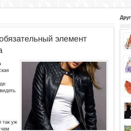
Друг
 обязательный элемент
а
а
ская
.
оде
увидеть
 так уж
 чем