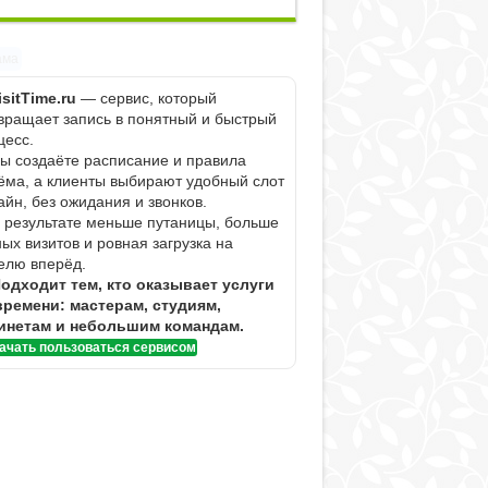
ама
isitTime.ru
— сервис, который
вращает запись в понятный и быстрый
цесс.
Вы создаёте расписание и правила
ёма, а клиенты выбирают удобный слот
айн, без ожидания и звонков.
В результате меньше путаницы, больше
ных визитов и ровная загрузка на
елю вперёд.
одходит тем, кто оказывает услуги
времени: мастерам, студиям,
инетам и небольшим командам.
ачать пользоваться сервисом