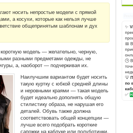
агают носить непростые модели с прямой
Рекл
ами, а косухи, которые как нельзя лучше
тветствие общепринятым шаблонам и дух
✨
V
пре
про
📅 
при
 короткую модель — желательно, черную,
онл
амыми разными предметами одежды, не
🕒 
гуры, а, наоборот — подчеркивая их.
точ
нед
Наилучшим вариантом будет носить
💡
П
по 
такую куртку с юбкой средней длины
каб
и неровными краями — такая модель
✅
Н
будет идеально дополнять общую
стилистику образа, не нарушая его
деталей. Обувь также должна
соответствовать общей концепции —
лучше всего подобрать короткие
сапожки на каблуке или полуботинки.