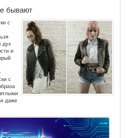
е бывают
ки с
льзя
й дух
ости и
орый
ю
ски с
образа
ветлыми
 и даже