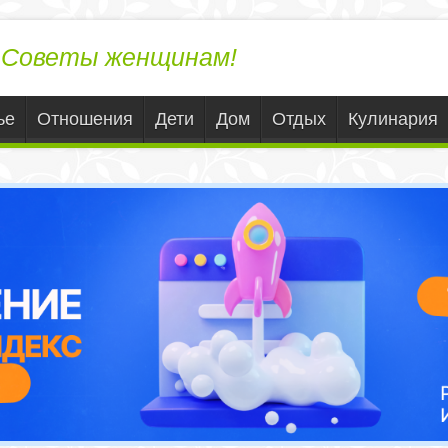
ЛедиВека.ру
Советы женщинам!
ье
Отношения
Дети
Дом
Отдых
Кулинария