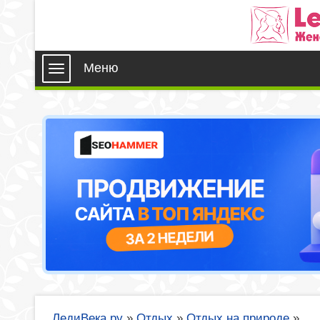
Меню
ЛедиВека.ру
»
Отдых
»
Отдых на природе
»