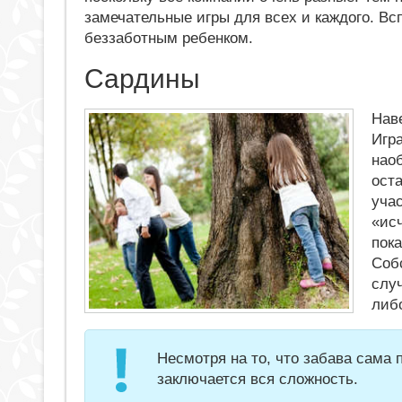
замечательные игры для всех и каждого. Вс
беззаботным ребенком.
Сардины
Наве
Игр
наоб
оста
учас
«исч
пок
Соб
случ
либ
Несмотря на то, что забава сама 
заключается вся сложность.