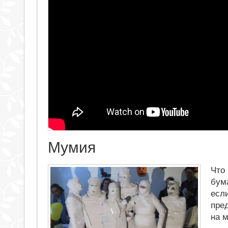
Мумия
Что
бум
есл
пре
на 