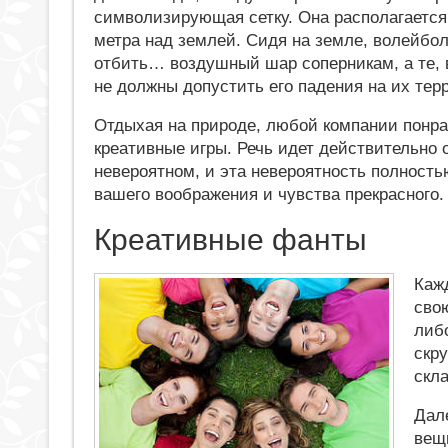
символизирующая сетку. Она располагается
метра над землей. Сидя на земле, волейбо
отбить… воздушный шар соперникам, а те, 
не должны допустить его падения на их тер
Отдыхая на природе, любой компании понра
креативные игры. Речь идет действительно 
невероятном, и эта невероятность полность
вашего воображения и чувства прекрасного.
Креативные фанты
Каж
сво
либо
скр
скл
Дал
вещ