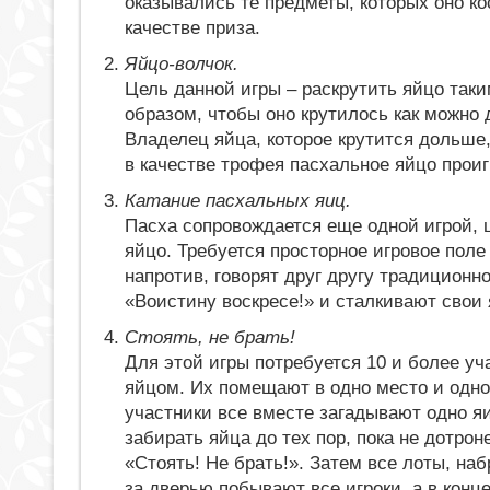
оказывались те предметы, которых оно к
качестве приза.
Яйцо-волчок.
Цель данной игры – раскрутить яйцо так
образом, чтобы оно крутилось как можно
Владелец яйца, которое крутится дольше,
в качестве трофея пасхальное яйцо проиг
Катание пасхальных яиц.
Пасха сопровождается еще одной игрой, ц
яйцо. Требуется просторное игровое поле
напротив, говорят друг другу традиционн
«Воистину воскресе!» и сталкивают свои 
Стоять, не брать!
Для этой игры потребуется 10 и более у
яйцом. Их помещают в одно место и одног
участники все вместе загадывают одно я
забирать яйца до тех пор, пока не дотрон
«Стоять! Не брать!». Затем все лоты, на
за дверью побывают все игроки, а в конц