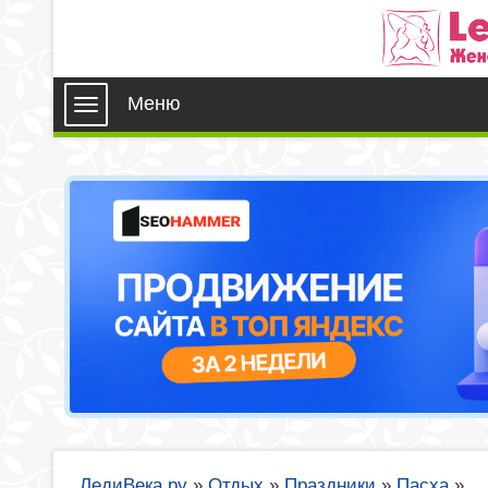
Меню
ЛедиВека.ру
»
Отдых
»
Праздники
»
Пасха
»