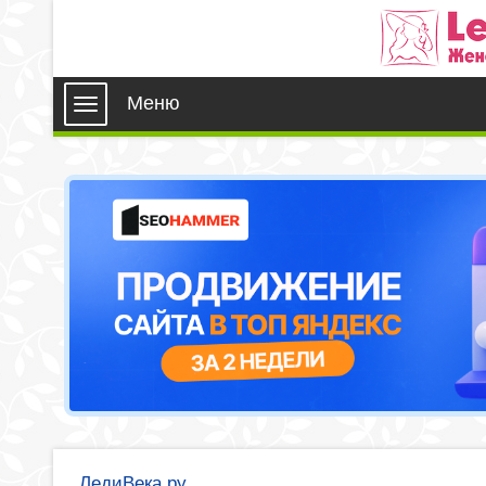
Меню
ЛедиВека.ру