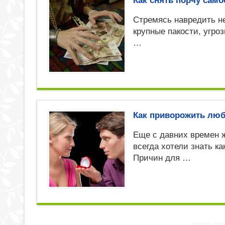
Как снять порчу сам
Стремясь навредить не
крупные пакости, угро
…
Как приворожить люб
Еще с давних времен
всегда хотели знать к
Причин для …