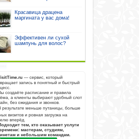
Красавица драцена
маргината у вас дома!
Эффективен ли сухой
шампунь для волос?
ама
isitTime.ru
— сервис, который
вращает запись в понятный и быстрый
цесс.
Вы создаёте расписание и правила
ёма, а клиенты выбирают удобный слот
айн, без ожидания и звонков.
В результате меньше путаницы, больше
ных визитов и ровная загрузка на
елю вперёд.
Подходит тем, кто оказывает услуги
времени: мастерам, студиям,
инетам и небольшим командам.