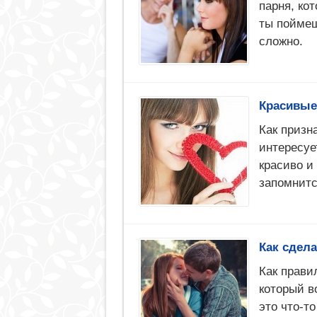
парня, ко
ты поймеш
сложно.
Красивые
Как призн
интересуе
красиво и
запомнитс
Как сдел
Как прави
который в
это что-т