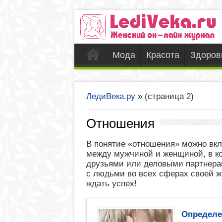
Мода
Красота
Здоров
ЛедиВека.ру
» (страница 2)
Отношения
В понятие «отношения» можно вк
между мужчиной и женщиной, в к
друзьями или деловыми партнерам
с людьми во всех сферах своей жи
ждать успех!
Определе