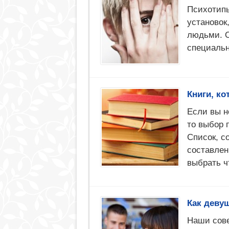
Психотипы
установок
людьми. О
специальн
Книги, ко
Если вы н
то выбор 
Список, с
составлен
выбрать ч
Как деву
Наши сове