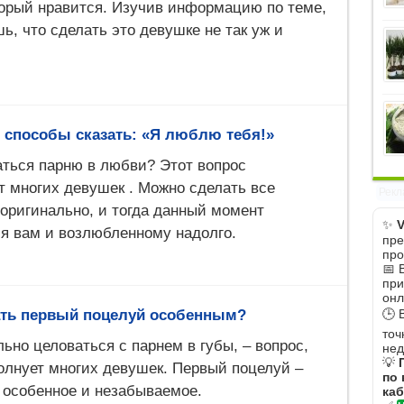
торый нравится. Изучив информацию по теме,
ь, что сделать это девушке не так уж и
 способы сказать: «Я люблю тебя!»
аться парню в любви? Этот вопрос
т многих девушек . Можно сделать все
Рекл
 оригинально, и тогда данный момент
✨
V
я вам и возлюбленному надолго.
пре
про
📅 
при
онл
ать первый поцелуй особенным?
🕒 
точ
льно целоваться с парнем в губы, – вопрос,
нед
💡
олнует многих девушек. Первый поцелуй –
по 
о особенное и незабываемое.
каб