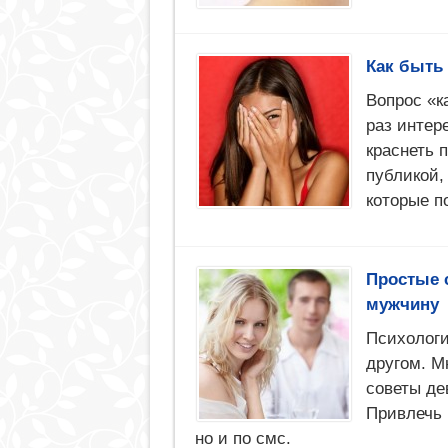
Как быть
Вопрос «к
раз интер
краснеть 
публикой,
которые п
Простые с
мужчину
Психологи
другом. М
советы де
Привлечь 
но и по смс.