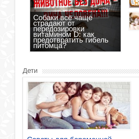
Продолжительность жизни кошки: ста
Собаки всё чаще
страдают от
передозировки
Обязательно ли собака (ил
витамином D: как
предотвратить гибель
питомца?
Дети