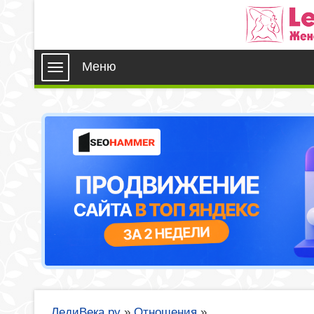
Меню
ЛедиВека.ру
»
Отношения
»