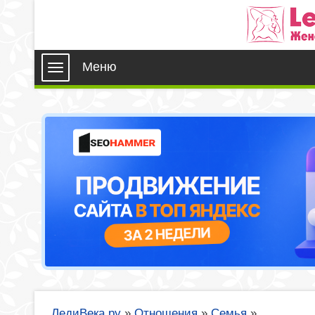
Меню
ЛедиВека.ру
»
Отношения
»
Семья
»