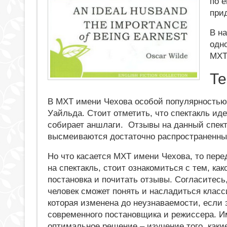
по е
прид
В н
одн
МХТ
Те
В МХТ имени Чехова особой популярностью 
Уайльда. Стоит отметить, что спектакль иде
собирает аншлаги. Отзывы на данный спект
высмеиваются достаточно распространенные
Но что касается МХТ имени Чехова, то пере
на спектакль, стоит ознакомиться с тем, как
постановка и почитать отзывы. Согласитесь
человек сможет понять и насладиться класс
которая изменена до неузнаваемости, если 
современного постановщика и режиссера. И
оптимальное решение – изучение того, каки