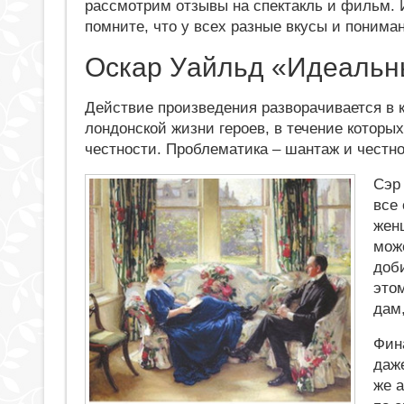
рассмотрим отзывы на спектакль и фильм. 
помните, что у всех разные вкусы и понима
Оскар Уайльд «Идеальн
Действие произведения разворачивается в к
лондонской жизни героев, в течение которы
честности. Проблематика – шантаж и честн
Сэр 
все 
жен
може
доб
это
дам
Фин
даже
же 