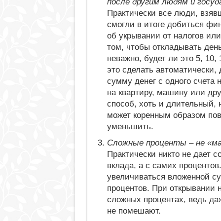
после другим людям и госуд
Практически все люди, взяв
смогли в итоге добиться фин
об укрывании от налогов или
том, чтобы откладывать день
неважно, будет ли это 5, 10
это сделать автоматически,
сумму денег с одного счета 
на квартиру, машину или дру
способ, хоть и длительный, 
может коренным образом пов
уменьшить.
Сложные проценты – не «ма
Практически никто не дает с
вклада, а с самих проценто
увеличиваться вложенной су
процентов. При открывании н
сложных процентах, ведь да
не помешают.