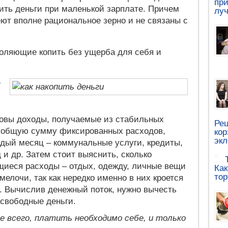
при
ить деньги при маленькой зарплате. Причем
луч
еют вполне рациональное зерно и не связаны с
зволяющие копить без ущерба для себя и
я
аковы доходы, получаемые из стабильных
Рец
ь общую сумму фиксированных расходов,
кор
эк
ждый месяц – коммунальные услуги, кредиты,
д и др. Затем стоит выяснить, сколько
щиеся расходы – отдых, одежду, личные вещи
Как
тор
мелочи, так как нередко именно в них кроется
. Вычислив денежный поток, нужно вычесть
 свободные деньги.
е всего, платить необходимо себе, и только