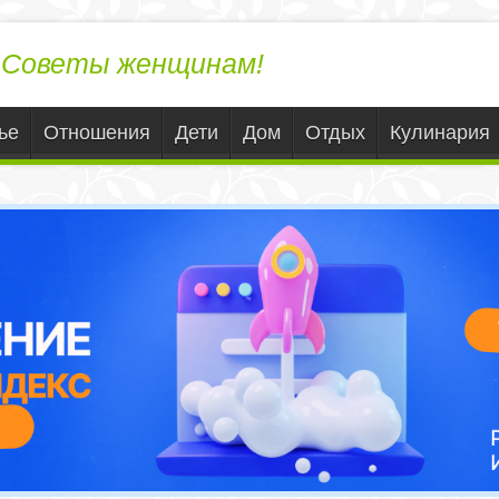
ЛедиВека.ру
Советы женщинам!
ье
Отношения
Дети
Дом
Отдых
Кулинария