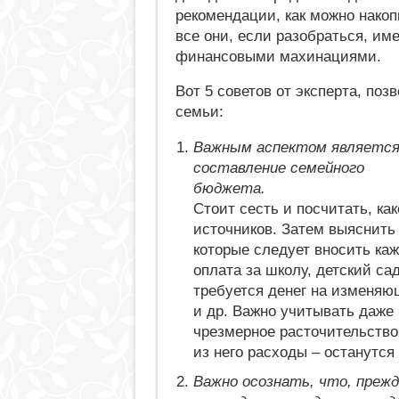
рекомендации, как можно накоп
все они, если разобраться, им
финансовыми махинациями.
Вот 5 советов от эксперта, по
семьи:
Важным аспектом являетс
составление семейного
бюджета.
Стоит сесть и посчитать, к
источников. Затем выяснит
которые следует вносить ка
оплата за школу, детский са
требуется денег на изменяю
и др. Важно учитывать даже 
чрезмерное расточительство
из него расходы – останутся
Важно осознать, что, прежд