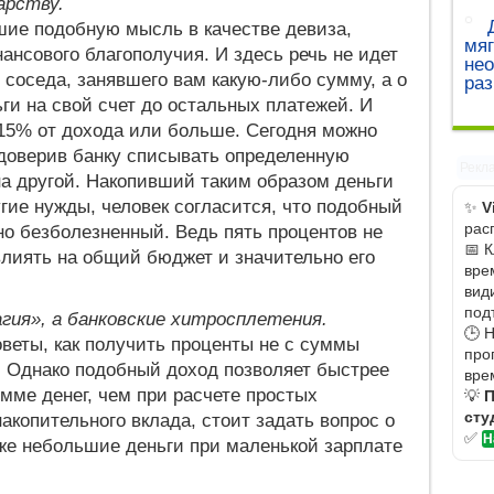
арству.
шие подобную мысль в качестве девиза,
мяг
ансового благополучия. И здесь речь не идет
не
 соседа, занявшего вам какую-либо сумму, а о
ра
ги на свой счет до остальных платежей. И
, 15% от дохода или больше. Сегодня можно
 доверив банку списывать определенную
Рекл
на другой. Накопивший таким образом деньги
гие нужды, человек согласится, что подобный
✨
V
рас
но безболезненный. Ведь пять процентов не
📅 
лиять на общий бюджет и значительно его
вре
вид
под
гия», а банковские хитросплетения.
🕒 
оветы, как получить проценты не с суммы
про
в. Однако подобный доход позволяет быстрее
вре
мме денег, чем при расчете простых
💡
П
сту
акопительного вклада, стоит задать вопрос о
✅
Н
же небольшие деньги при маленькой зарплате