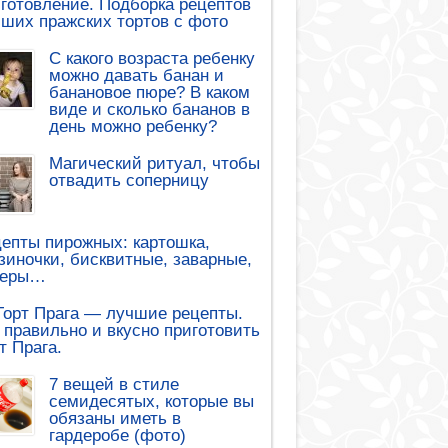
готовление. Подборка рецептов
ших пражских тортов с фото
С какого возраста ребенку
можно давать банан и
банановое пюре? В каком
виде и сколько бананов в
день можно ребенку?
Магический ритуал, чтобы
отвадить соперницу
епты пирожных: картошка,
зиночки, бисквитные, заварные,
леры…
Торт Прага — лучшие рецепты.
 правильно и вкусно приготовить
т Прага.
7 вещей в стиле
семидесятых, которые вы
обязаны иметь в
гардеробе (фото)