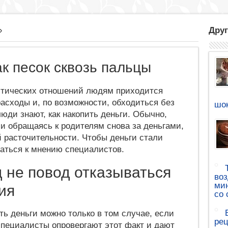
»
Друг
ак песок сквозь пальцы
стических отношений людям приходится
расходы и, по возможности, обходиться без
шок
люди знают, как накопить деньги. Обычно,
и обращаясь к родителям снова за деньгами,
 расточительности. Чтобы деньги стали
аться к мнению специалистов.
 не повод отказываться
воз
мин
ия
со 
ть деньги можно только в том случае, если
рец
специалисты опровергают этот факт и дают