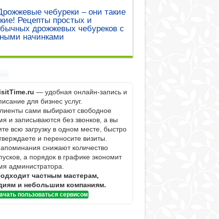
Дрожжевые чебуреки – они такие
кие! Рецепты простых и
обычных дрожжевых чебуреков с
зными начинками
ама
isitTime.ru
— удобная онлайн-запись и
писание для бизнес услуг.
Клиенты сами выбирают свободное
мя и записываются без звонков, а вы
ите всю загрузку в одном месте, быстро
тверждаете и переносите визиты.
Напоминания снижают количество
пусков, а порядок в графике экономит
мя администратора.
одходит частным мастерам,
диям и небольшим компаниям.
ачать пользоваться сервисом