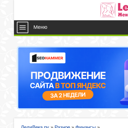
Меню
ЛедиВека.ру
»
Разное
»
Финансы
»