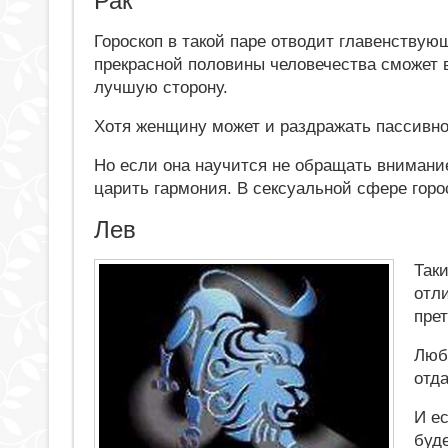
Рак
Гороскоп в такой паре отводит главенствую
прекрасной половины человечества сможет в
лучшую сторону.
Хотя женщину может и раздражать пассивно
Но если она научится не обращать внимание
царить гармония. В сексуальной сфере гор
Лев
Так
отл
прет
Люб
отда
И е
буде