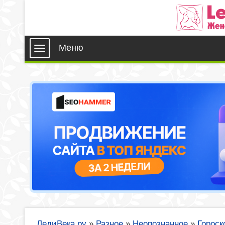
Меню
ЛедиВека.ру
»
Разное
»
Неопознанное
»
Гороск