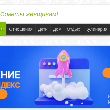
ЛедиВека.ру
Советы женщинам!
ье
Отношения
Дети
Дом
Отдых
Кулинария