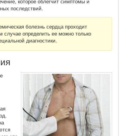
ечение, которое облегчит симптомы и
зных последствий.
шемическая болезнь сердца проходит
м случае определить ее можно только
ециальной диагностики.
ния
ые
ная
од.
на
ются