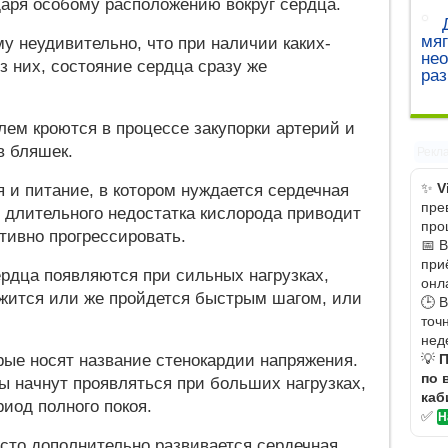
даря особому расположению вокруг сердца.
мяг
му неудивительно, что при наличии каких-
не
з них, состояние сердца сразу же
ра
лем кроются в процессе закупорки артерий и
в бляшек.
Рекл
✨
V
я и питание, в котором нуждается сердечная
пре
длительного недостатка кислорода приводит
про
ктивно прогрессировать.
📅 
при
дца появляются при сильных нагрузках,
онл
ежится или же пройдется быстрым шагом, или
🕒 
точ
нед
рые носят название стенокардии напряжения.
💡
П
по 
 начнут проявляться при больших нагрузках,
каб
риод полного покоя.
✅
Н
асто дополнительно развивается сердечная