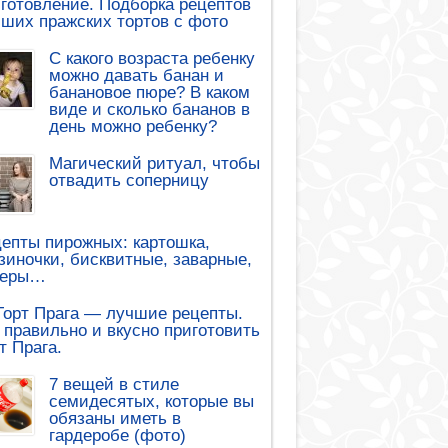
готовление. Подборка рецептов
ших пражских тортов с фото
С какого возраста ребенку
можно давать банан и
банановое пюре? В каком
виде и сколько бананов в
день можно ребенку?
Магический ритуал, чтобы
отвадить соперницу
епты пирожных: картошка,
зиночки, бисквитные, заварные,
леры…
Торт Прага — лучшие рецепты.
 правильно и вкусно приготовить
т Прага.
7 вещей в стиле
семидесятых, которые вы
обязаны иметь в
гардеробе (фото)