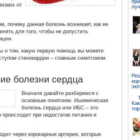
при
лизких от
луч
м, почему данная болезнь возникает, как ее
инять для того, чтобы не допустить
ации.
ты о том, какую первую помощь вы можете
риступом стенокардии – главным симптомом
Рец
ие болезни сердца
кор
эк
Вначале давайте разберемся с
основным понятием. Ишемическая
Как
болезнь сердца или ИБС – это
тор
о происходит при недостатке питания и
одит через коронарные артерии, которые