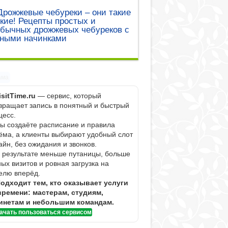
Дрожжевые чебуреки – они такие
кие! Рецепты простых и
обычных дрожжевых чебуреков с
зными начинками
ама
isitTime.ru
— сервис, который
вращает запись в понятный и быстрый
цесс.
Вы создаёте расписание и правила
ёма, а клиенты выбирают удобный слот
айн, без ожидания и звонков.
В результате меньше путаницы, больше
ных визитов и ровная загрузка на
елю вперёд.
одходит тем, кто оказывает услуги
времени: мастерам, студиям,
инетам и небольшим командам.
ачать пользоваться сервисом