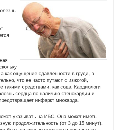
болезнь
ют
ется
дная
скольку
, а как ощущение сдавленности в груди, в
льно, что ее часто путают с изжогой,
е такими средствами, как сода. Кардиологи
лезнь сердца по наличию стенокардии и
 предотвращает инфаркт миокарда.
может указывать на ИБС. Она может иметь
зную продолжительность (от 3 до 15 минут).
ет быть не сильно выражен и появляться