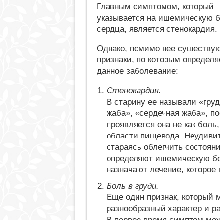
Главным симптомом, который
указывается на ишемическую 
сердца, является стенокардия.
Однако, помимо нее существу
признаки, по которым определя
данное заболевание:
Стенокардия.
В старину ее называли «гру
жаба», «сердечная жаба», по
проявляется она не как боль
области пищевода. Неудивите
стараясь облегчить состояни
определяют ишемическую бо
назначают лечение, которое
Боль в груди.
Еще один признак, который 
разнообразный характер и ра
В первое время симптом мож