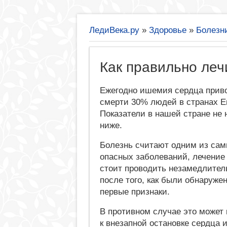
ЛедиВека.ру
»
Здоровье
»
Болезн
Как правильно леч
Ежегодно ишемия сердца приво
смерти 30% людей в странах Е
Показатели в нашей стране не 
ниже.
Болезнь считают одним из са
опасных заболеваний, лечение 
стоит проводить незамедлител
после того, как были обнаруже
первые признаки.
В противном случае это может
к внезапной остановке сердца 