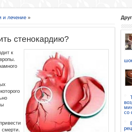
и и лечение
»
Друг
ить стенокардию?
дит к
вропы.
шок
намного
мых
которого
ьно
воз
ны
мин
со 
 привести
рец
и смерти.