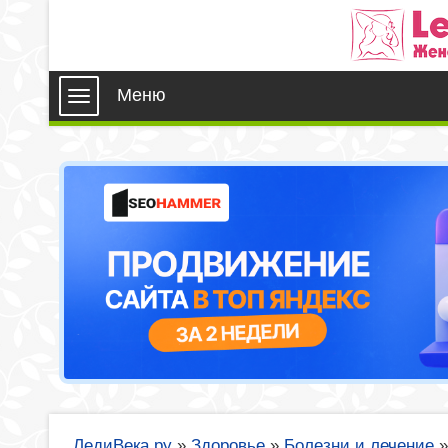
Меню
ЛедиВека.ру
»
Здоровье
»
Болезни и лечение
»