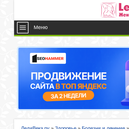
Меню
ЛедиВека.ру
»
Здоровье
»
Болезни и лечение
»