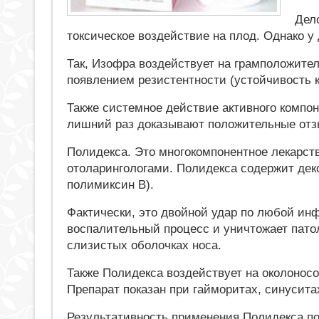
Дело
токсическое воздействие на плод. Однако у
Так, Изофра воздействует на грамположите
появлением резистентности (устойчивость к
Также системное действие активного компо
лишний раз доказывают положительные отз
Полидекса. Это многокомпонентное лекарст
отоларингологами. Полидекса содержит декс
полимиксин В).
Фактически, это двойной удар по любой ин
воспалительный процесс и уничтожает пато
слизистых оболочках носа.
Также Полидекса воздействует на околонос
Препарат показан при гайморитах, синуситах
Результативность применения Полидекса п