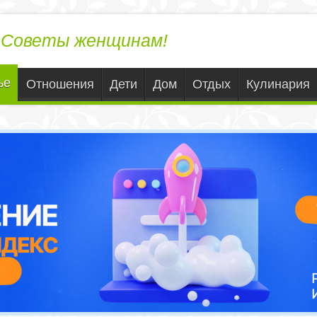
ЛедиВека.ру
Советы женщинам!
ье
Отношения
Дети
Дом
Отдых
Кулинария