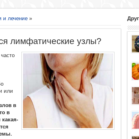
и и лечение
»
Друг
ся лимфатические узлы?
 часто
бо
и или
злов в
то в
 какая-
тся
темы.