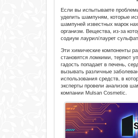
Если вы испытываете проблемы
уделить шампуням, которые ис
шампуней известных марок на
организм. Вещества, из-за кот
содиум лаурил/лаурет сульфат,
Эти химические компоненты ра
становятся ломкими, теряют упр
гадость попадает в печень, сер
вызывать различные заболеван
использования средств, в кото
эксперты провели анализов шам
компании Mulsan Сosmetic.