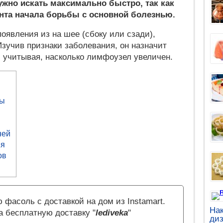
жно искать максимально быстро, так как
нта начала борьбы с основной болезнью.
оявления из на шее (сбоку или сзади),
Изучив признаки заболевания, он назначит
, учитывая, насколько лимфоузел увеличен.
лы
я
ней
ия
ов
 фасоль с доставкой на дом из Instamart.
Нак
а бесплатную доставку "
lediveka
"
диз