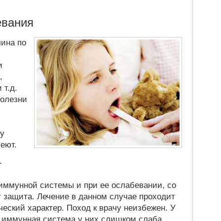
евания
ина по
и
,
 т.д.
болезни
у
леют.
т
ммунной системы и при ее ослабевании, со
 защита. Лечение в данном случае проходит
еский характер. Поход к врачу неизбежен. У
и иммунная система у них слишком слаба,