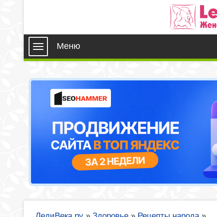
Меню
ЛедиВека.ру
»
Здоровье
»
Рецепты народа
»