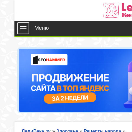
Меню
ЛедиВека.ру
»
Здоровье
»
Рецепты народа
»