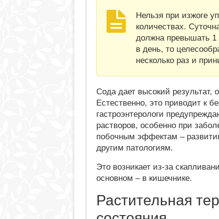
Нельзя при изжоге у
количествах. Суточна
должна превышать 1 
в день, то целесооб
несколько раз и прин
Сода дает высокий результат, о
Естественно, это приводит к б
гастроэнтерологи предупрежда
растворов, особенно при забо
побочным эффектам – развитию
другим патологиям.
Это возникает из-за скапливани
основном – в кишечнике.
Растительная тер
состояния