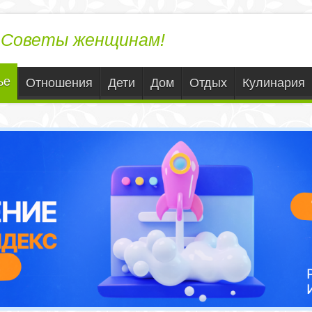
ЛедиВека.ру
Советы женщинам!
ье
Отношения
Дети
Дом
Отдых
Кулинария