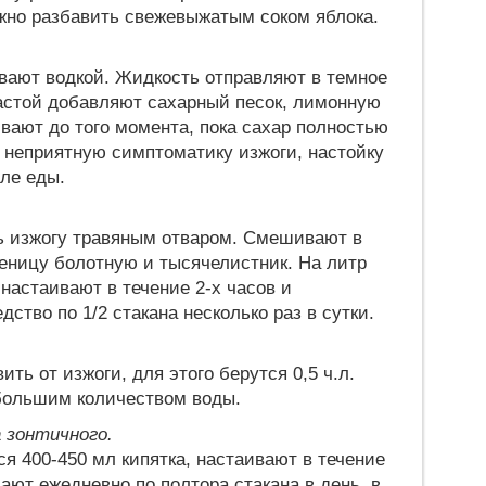
ожно разбавить свежевыжатым соком яблока.
ивают водкой. Жидкость отправляют в темное
настой добавляют сахарный песок, лимонную
вают до того момента, пока сахар полностью
ь неприятную симптоматику изжоги, настойку
ле еды.
ть изжогу травяным отваром. Смешивают в
еницу болотную и тысячелистник. На литр
, настаивают в течение 2-х часов и
ство по 1/2 стакана несколько раз в сутки.
ть от изжоги, для этого берутся 0,5 ч.л.
большим количеством воды.
 зонтичного.
тся 400-450 мл кипятка, настаивают в течение
ают ежедневно по полтора стакана в день, в