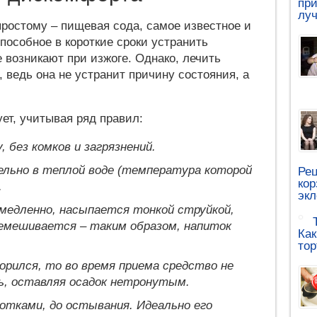
при
луч
простому – пищевая сода, самое известное и
пособное в короткие сроки устранить
 возникают при изжоге. Однако, лечить
, ведь она не устранит причину состояния, а
ует, учитывая ряд правил:
 без комков и загрязнений.
льно в теплой воде (температура которой
Рец
кор
.
эк
 медленно, насыпается тонкой струйкой,
емешивается – таким образом, напиток
Как
тор
орился, то во время приема средство не
, оставляя осадок нетронутым.
отками, до остывания. Идеально его