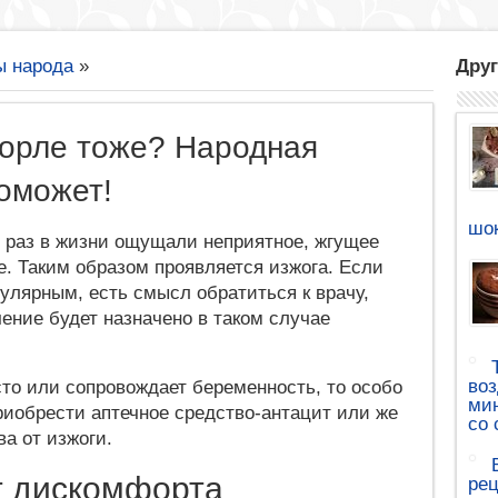
ы народа
»
Друг
 горле тоже? Народная
оможет!
шок
ы раз в жизни ощущали неприятное, жгущее
е. Таким образом проявляется изжога. Если
гулярным, есть смысл обратиться к врачу,
ение будет назначено в таком случае
воз
сто или сопровождает беременность, то особо
мин
риобрести аптечное средство-антацит или же
со 
а от изжоги.
т дискомфорта
рец