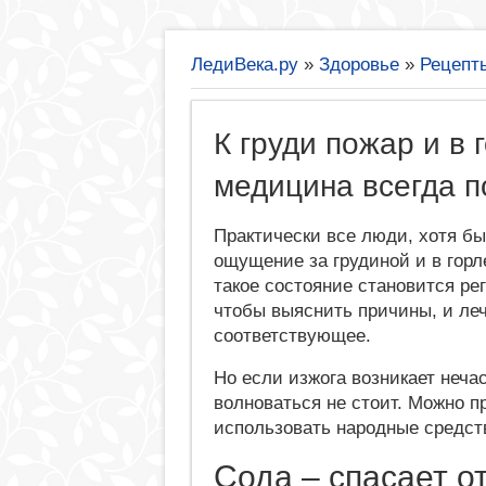
ЛедиВека.ру
»
Здоровье
»
Рецепт
К груди пожар и в
медицина всегда п
Практически все люди, хотя б
ощущение за грудиной и в горл
такое состояние становится ре
чтобы выяснить причины, и леч
соответствующее.
Но если изжога возникает неча
волноваться не стоит. Можно п
использовать народные средств
Сода – спасает о