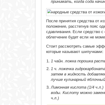
принимать, когда сода нач
После принятия средства от и
положение, расстегнув пояс о
сдавливания. Если средство с 
облегчение будет если не мом
Стоит рассмотреть самые эффе
которые называют шипучками:
1 чайн. ложка порошка раст
1 ч. ложечка гидрокарбонат
затем в жидкость добавляет
лучше кулинарный яблочный
Лимонная кислота (1/4 ч.л.)
воды. Кислоту можно заме
ч.л.)