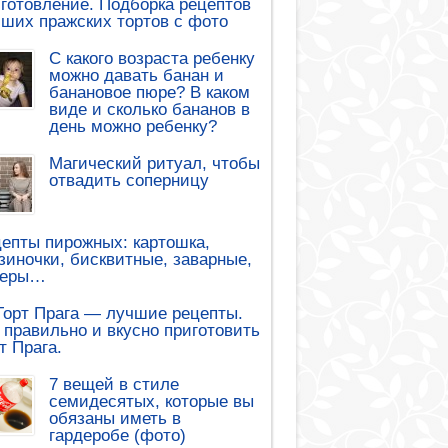
готовление. Подборка рецептов
ших пражских тортов с фото
С какого возраста ребенку
можно давать банан и
банановое пюре? В каком
виде и сколько бананов в
день можно ребенку?
Магический ритуал, чтобы
отвадить соперницу
епты пирожных: картошка,
зиночки, бисквитные, заварные,
леры…
Торт Прага — лучшие рецепты.
 правильно и вкусно приготовить
т Прага.
7 вещей в стиле
семидесятых, которые вы
обязаны иметь в
гардеробе (фото)