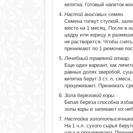
кипятка. Готовый напиток м
Настой анисовых семян.
Семена толкут ступкой, зал
место на 1 месяц. После в 
цедру или корицу и размеши
не растворится. Чтобы снят
принимают по 1 рюмочке пос
Лечебный травяной отвар.
Еще один вариант, как лечи
равных долях зверобой, суш
кипятка берут 3 ст. л. смеси
процеживают. Принимать сред
Зола березовой коры.
Белая береза способна избави
золы коры и запивают их не
Настойка золототысячника
На 1 ч.л. сухого сырья беру
часа и процеживают. Приним