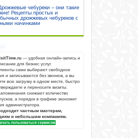
Дрожжевые чебуреки – они такие
кие! Рецепты простых и
обычных дрожжевых чебуреков с
зными начинками
ама
isitTime.ru
— удобная онлайн-запись и
писание для бизнес услуг.
Клиенты сами выбирают свободное
мя и записываются без звонков, а вы
ите всю загрузку в одном месте, быстро
тверждаете и переносите визиты.
Напоминания снижают количество
пусков, а порядок в графике экономит
мя администратора.
одходит частным мастерам,
диям и небольшим компаниям.
ачать пользоваться сервисом