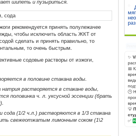
инает шипеть и пузыриться.
мяг
не
ра
зжоги рекомендуется принять полулежачее
дежды, чтобы исключить область ЖКТ от
содой сделать и принять правильно, то
Рекл
ентальным, то очень быстрым.
✨
V
ктивные содовые растворы от изжоги,
рас
📅 
вре
воряется в половине стакана воды.
вид
под
а натрия растворяется в стакане воды,
🕒 
ся половинка ч. л. уксусной эссенции (брать
про
).
вре
💡
П
 и сода (1/2 ч.л.) растворяются в 1/3 стакана
сту
нить свежеотжатым лимонным соком (1\2
✅
Н