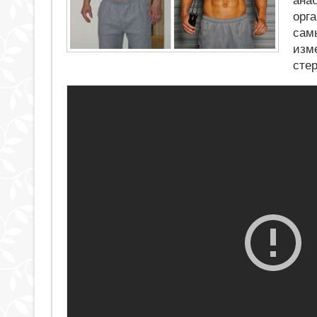
ана
орг
сам
изм
сте