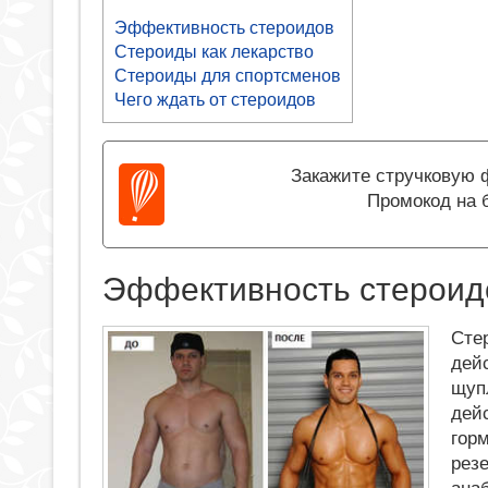
Эффективность стероидов
Стероиды как лекарство
Стероиды для спортсменов
Чего ждать от стероидов
Закажите стручковую ф
Промокод на 
Эффективность стероид
Сте
дей
щупл
дей
гор
рез