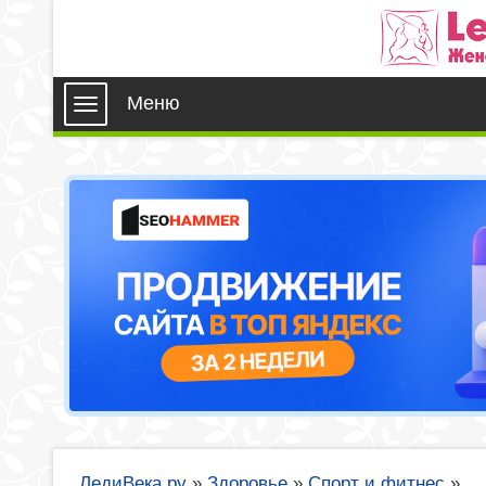
Меню
ЛедиВека.ру
»
Здоровье
»
Спорт и фитнес
»