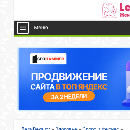
Меню
ЛедиВека.ру
»
Здоровье
»
Спорт и фитнес
»