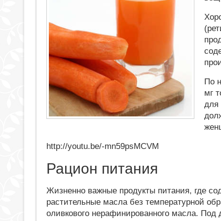
Хор
(ре
про
сод
про
По 
мг 
для
дол
жен
http://youtu.be/-mn59psMCVM
Рацион питания
Жизненно важные продукты питания, где со
растительные масла без температурной обра
оливкового нерафинированного масла. Под