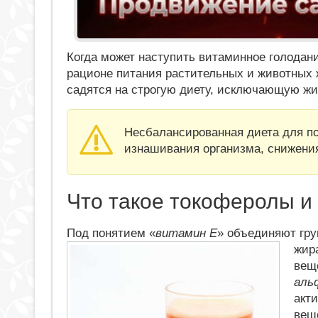
Когда может наступить витаминное голодан
рационе питания растительных и животных 
садятся на строгую диету, исключающую жи
Несбалансированная диета для по
изнашивания организма, снижения
Что такое токоферолы и
Под понятием «
витамин Е
» объединяют гру
жир
вещ
альф
акт
вещ