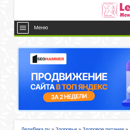
Меню
ЛедиВека.ру
»
Здоровье
»
Здоровое питание
»