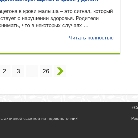
цетона в крови малыша – это сигнал, который
ствует о нарушении здоровья. Родители
нимать, что в некоторых случаях …
Читать полностью
2
3
…
26
⚡
С
с активной ссылкой на первоисточник!
Ре