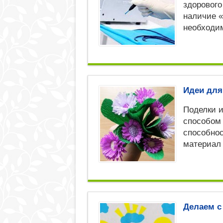
здорового
наличие «
необходи
Идеи для
Поделки 
способом 
способнос
материал
Делаем 