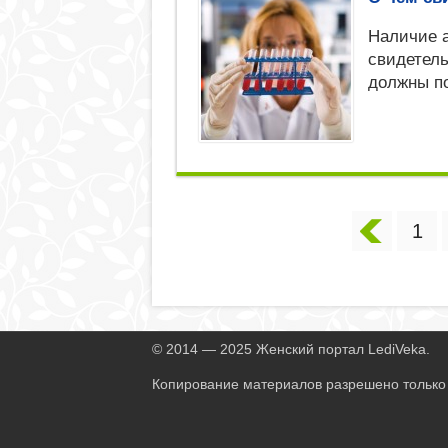
Наличие а
свидетель
должны по
1
© 2014 — 2025 Женский портал LediVeka.
Копирование материалов разрешено только 