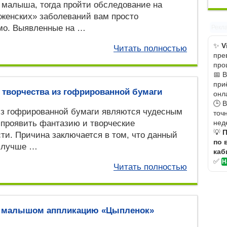
 малыша, тогда пройти обследование на
женских» заболеваний вам просто
мо. Выявленные на …
Рекл
✨
V
Читать полностью
пре
про
📅 
при
 творчества из гофрированной бумаги
онл
🕒 
из гофрированной бумаги являются чудесным
точ
нед
проявить фантазию и творческие
💡
П
ти. Причина заключается в том, что данный
по 
 лучше …
каб
✅
Н
Читать полностью
с малышом аппликацию «Цыпленок»