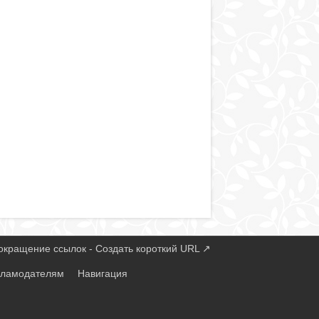
окращение ссылок - Создать короткий URL
↗
кламодателям
Навигация