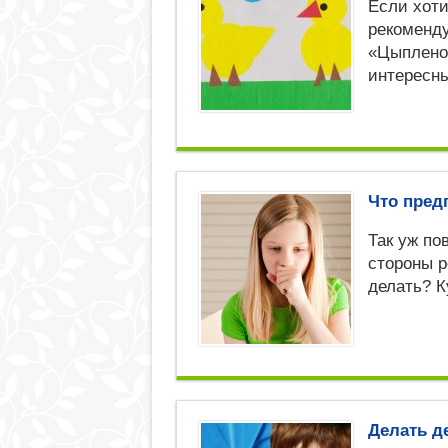
Если хоти
рекоменд
«Цыпленок
интересн
Что пред
Так уж по
стороны р
делать? К
Делать д