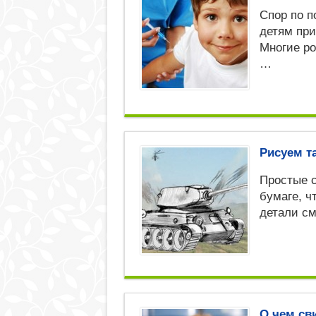
Спор по п
детям при
Многие ро
…
Рисуем т
Простые с
бумаге, ч
детали с
О чем св