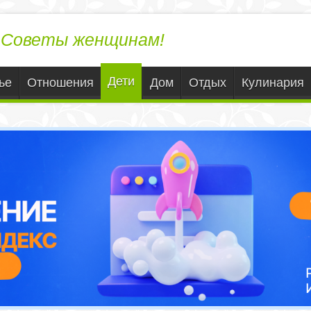
ЛедиВека.ру
Советы женщинам!
Дети
ье
Отношения
Дом
Отдых
Кулинария