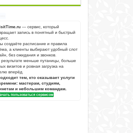
ама
isitTime.ru
— сервис, который
вращает запись в понятный и быстрый
цесс.
Вы создаёте расписание и правила
ёма, а клиенты выбирают удобный слот
айн, без ожидания и звонков.
В результате меньше путаницы, больше
ных визитов и ровная загрузка на
елю вперёд.
одходит тем, кто оказывает услуги
времени: мастерам, студиям,
инетам и небольшим командам.
ачать пользоваться сервисом